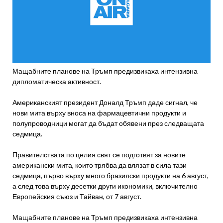
Мащабните планове на Тръмп предизвикаха интензивна
дипломатическа активност.
Американският президент Доналд Тръмп даде сигнал, че
нови мита върху вноса на фармацевтични продукти и
полупроводници могат да бъдат обявени през следващата
седмица.
Правителствата по целия свят се подготвят за новите
американски мита, които трябва да влязат в сила тази
седмица, първо върху много бразилски продукти на 6 август,
а след това върху десетки други икономики, включително
Европейския съюз и Тайван, от 7 август.
Мащабните планове на Тръмп предизвикаха интензивна