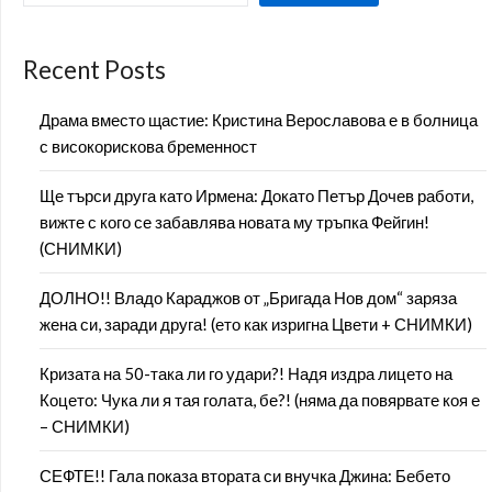
Recent Posts
Драма вместо щастие: Кристина Верославова е в болница
с високорискова бременност
Ще търси друга като Ирмена: Докато Петър Дочев работи,
вижте с кого се забавлява новата му тръпка Фейгин!
(СНИМКИ)
ДОЛНО!! Владо Караджов от „Бригада Нов дом“ заряза
жена си, заради друга! (ето как изригна Цвети + СНИМКИ)
Кризата на 50-така ли го удари?! Надя издра лицето на
Коцето: Чука ли я тая голата, бе?! (няма да повярвате коя е
– СНИМКИ)
СЕФТЕ!! Гала показа втората си внучка Джина: Бебето