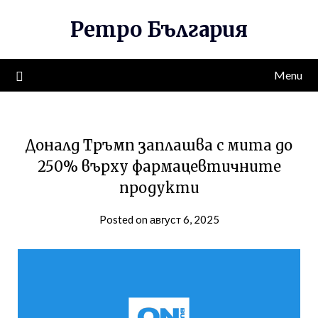
Skip
Ретро България
to
content
Menu
Доналд Тръмп заплашва с мита до
250% върху фармацевтичните
продукти
Posted on август 6, 2025