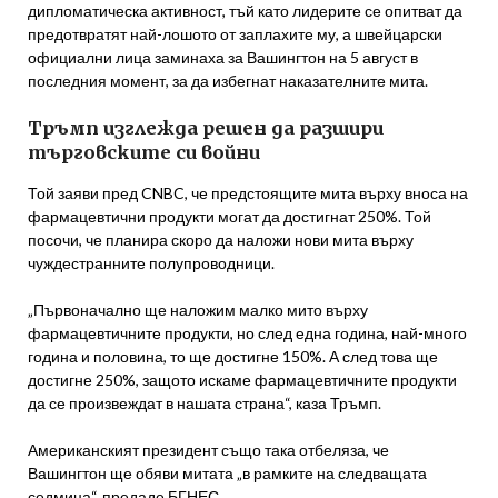
дипломатическа активност, тъй като лидерите се опитват да
предотвратят най-лошото от заплахите му, а швейцарски
официални лица заминаха за Вашингтон на 5 август в
последния момент, за да избегнат наказателните мита.
Тръмп изглежда решен да разшири
търговските си войни
Той заяви пред CNBC, че предстоящите мита върху вноса на
фармацевтични продукти могат да достигнат 250%. Той
посочи, че планира скоро да наложи нови мита върху
чуждестранните полупроводници.
„Първоначално ще наложим малко мито върху
фармацевтичните продукти, но след една година, най-много
година и половина, то ще достигне 150%. А след това ще
достигне 250%, защото искаме фармацевтичните продукти
да се произвеждат в нашата страна“, каза Тръмп.
Американският президент също така отбеляза, че
Вашингтон ще обяви митата „в рамките на следващата
седмица“, предаде БГНЕС