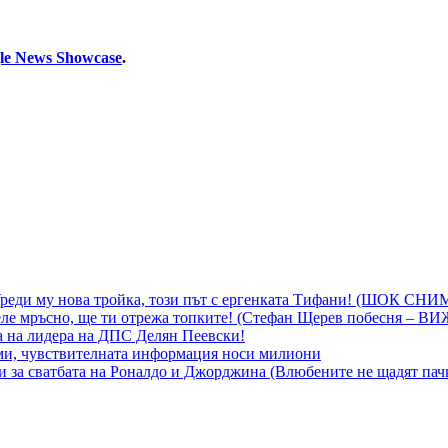
le News Showcase
.
 Уреди му нова тройка, този път с ергенката Тифани! (ШОК СН
ле мръсно, ще ти отрежа топките! (Стефан Щерев побесня – В
а на лидера на ДПС Делян Пеевски!
еми, чувствителната информация носи милиони
ни за сватбата на Роналдо и Джорджина (Влюбените не щадят пач