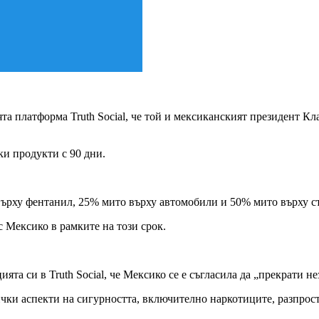
а платформа Truth Social, че той и мексиканският президент Кл
и продукти с 90 дни.
рху фентанил, 25% мито върху автомобили и 50% мито върху ст
с Мексико в рамките на този срок.
ята си в Truth Social, че Мексико се е съгласила да „прекрати 
чки аспекти на сигурността, включително наркотиците, разпрос