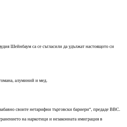
аудия Шейнбаум са се съгласили да удължат настоящото си
омана, алуминий и мед.
незабавно своите нетарифни търговски бариери“, предаде BBC.
транението на наркотици и незаконната имиграция в