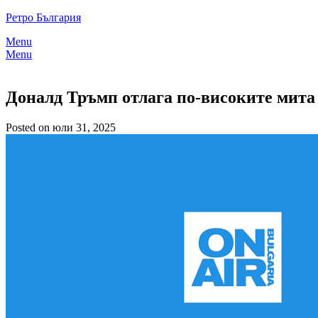
Skip
Ретро България
to
Menu
content
Menu
Доналд Тръмп отлага по-високите мита 
Posted on юли 31, 2025