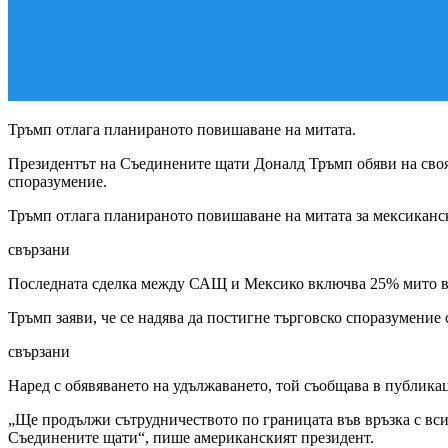
Тръмп отлага планираното повишаване на митата.
Президентът на Съединените щати Доналд Тръмп обяви на своят
споразумение.
Тръмп отлага планираното повишаване на митата за мексиканск
свързани
Последната сделка между САЩ и Мексико включва 25% мито въ
Тръмп заяви, че се надява да постигне търговско споразумение 
свързани
Наред с обявяването на удължаването, той съобщава в публикаци
„Ще продължи сътрудничеството по границата във връзка с вси
Съединените щати“, пише американският президент.