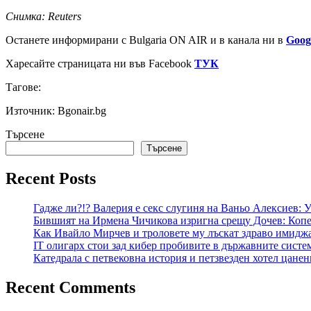
Снимка: Reuters
Останете информирани с Bulgaria ON AIR и в канала ни в
Goog
Харесайте страницата ни във Facebook
ТУК
Тагове:
Източник: Bgonair.bg
Търсене
Търсене
Recent Posts
Гадже ли?!? Валерия е секс слугиня на Ваньо Алексиев:
Бившият на Ирмена Чичикова изригна срещу Дочев: Копе
Как Ивайло Мирчев и троловете му лъскат здраво имидж
IT олигарх стои зад кибер пробивите в държавните сист
Катедрала с петвековна история и петзвезден хотел цане
Recent Comments