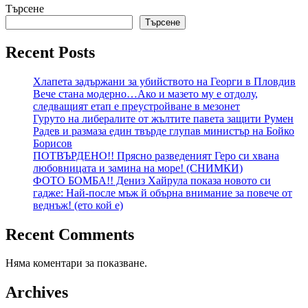
Търсене
Търсене
Recent Posts
Хлапета задържани за убийството на Георги в Пловдив
Вече стана модерно…Ако и мазето му е отдолу,
следващият етап е преустройване в мезонет
Гуруто на либералите от жълтите павета защити Румен
Радев и размаза един твърде глупав министър на Бойко
Борисов
ПОТВЪРДЕНО!! Прясно разведеният Геро си хвана
любовницата и замина на море! (СНИМКИ)
ФОТО БОМБА!! Дениз Хайрула показа новото си
гадже: Най-после мъж й обърна внимание за повече от
веднъж! (ето кой е)
Recent Comments
Няма коментари за показване.
Archives