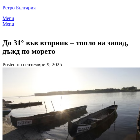
Skip
Ретро България
to
Menu
content
Menu
До 31° във вторник – топло на запад,
дъжд по морето
Posted on септември 9, 2025