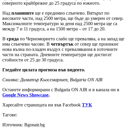
северното крайбрежие до 25 градуса по южното.
Над
планините
ще е предимно слънчево. Вятърът по
високите части, над 2500 метра, ще бъде до умерен от север.
Максималните температури за деня над 2500 метра ще са
между 7 и 11 градуса, а на 1500 метра – от 17 до 20.
В
сряда
по Черноморието слабо ще превалява, а на запад ще
има слънчеви часове. В
четвъртък
от север ще проникне
нова вълна по-хладен въздух с превалявания в източните
части на страната. Дневните температури ще достигат
стойности от 25 до 30 градуса.
Гледайте цялата прогноза във видеото.
Снимка: Димитър Кьосемарлиев, Bulgaria ON AIR
Останете информирани с Bulgaria ON AIR и в канала ни в
Google News Showcase
.
Харесайте страницата ни във Facebook
ТУК
Тагове:
Източник: Bgonair.bg