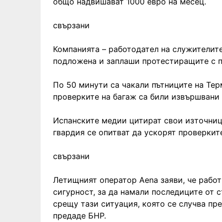
общо надвишават 1000 евро на месец.
свързани
Компанията – работодател на служителите
подложена и заплаши протестиращите с 
По 50 минути са чакали пътниците на Тер
проверките на багаж са били извършвани
Испанските медии цитират свои източниц
гвардия се опитват да ускорят проверките
свързани
Летищният оператор Aena заяви, че работ
сигурност, за да намали последиците от 
срещу тази ситуация, която се случва пр
предаде БНР.