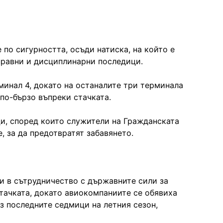
 по сигурността, осъди натиска, на който е
правни и дисциплинарни последици.
минал 4, докато на останалите три терминала
 по-бързо въпреки стачката.
и, според които служители на Гражданската
, за да предотвратят забавянето.
и в сътрудничество с държавните сили за
стачката, докато авиокомпаниите се обявиха
ез последните седмици на летния сезон,