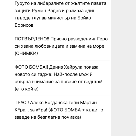
Гуруто на либералите от жълтите павета
защити Румен Радев и размаза един
твърде глупав министър на Бойко
Борисов
ПОТВЪРДЕНО!! Прясно разведеният Геро
си хвана любовницата и замина на море!
(СНИМКИ)
ФОТО БОМБА!! Дениз Хайрула показа
новото си гадже: Най-после мъж й
обърна внимание за повече от веднъж!
(ето кой е)
ТРУС!! Алекс Богданска гепи Мартин
К*ра… за к*ра! (ФОТО БОМБА + къде го
заведе на безплатна почивка)