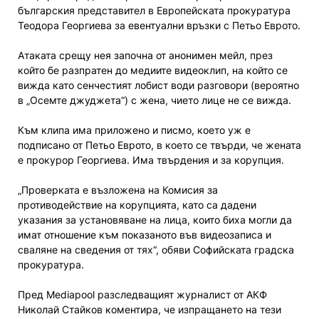
българския представител в Европейската прокуратура
Теодора Георгиева за евентуални връзки с Петьо Еврото.
Атаката срещу нея започна от анонимен мейл, през
който бе разпратен до медиите видеоклип, на който се
вижда като сенчестият лобист води разговори (вероятно
в „Осемте джуджета“) с жена, чието лице не се вижда.
Към клипа има приложено и писмо, което уж е
подписано от Петьо Еврото, в което се твърди, че жената
е прокурор Георгиева. Има твърдения и за корупция.
„Проверката е възложена на Комисия за
противодействие на корупцията, като са дадени
указания за установяване на лица, които биха могли да
имат отношение към показаното във видеозаписа и
сваляне на сведения от тях“, обяви Софийската градска
прокуратура.
Пред Mediapool разследващият журналист от АКФ
Николай Стайков коментира, че изпращането на тези