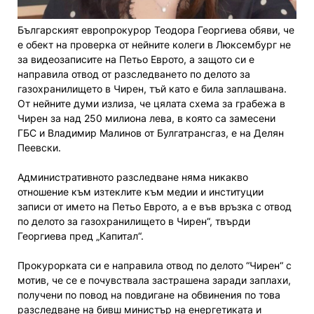
Българският европрокурор Теодора Георгиева обяви, че
е обект на проверка от нейните колеги в Люксембург не
за видеозаписите на Петьо Еврото, а защото си е
направила отвод от разследването по делото за
газохранилището в Чирен, тъй като е била заплашвана.
От нейните думи излиза, че цялата схема за грабежа в
Чирен за над 250 милиона лева, в която са замесени
ГБС и Владимир Малинов от Булгатрансгаз, е на Делян
Пеевски.
Административното разследване няма никакво
отношение към изтеклите към медии и институции
записи от името на Петьо Еврото, а е във връзка с отвод
по делото за газохранилището в Чирен“, твърди
Георгиева пред „Капитал“.
Прокурорката си е направила отвод по делото “Чирен“ с
мотив, че се е почувствала застрашена заради заплахи,
получени по повод на повдигане на обвинения по това
разследване на бивш министър на енергетиката и