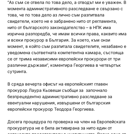
“Аз съм се отвела по това дело, а отводът ми е уважен. В
момента административното разследване е свързано с
това, че по това дело аз лично съм разпитвала
свидетели, което не е забранено нито от регламента,
нито от българското законодателство – в НПК има
изрична разпоредба, че имам всички права, каквито има
и всеки прокурор в България. За което, към онзи
момент, в който съм разпитала свидетелите, незабавно е
уведомена съответната компетентна камара, състояща
се от трима независими европейски прокурори от три
различни държави“, коментира Георгиева в четвъртък
сутринта.
В сряда вечерта офисът на европейският главен
прокурор Лаура Кьовеши съобщи за започнало
безпрецедентно административно разследване за
евентуални нарушения, извършени от българския
европейски прокурор Теодора Георгиева.
Досега процедура по проверка на член на Европейската
прокуратура не е била активирана за нито един от