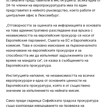
останалите представители в институцията. Всяка една от
24-те членки на европрокуратурата има по един
представител в нейното ръководство, което работи от
централния офис в Люксембург.
„Отговорността за оценката на информацията в основата
на това административно разследване във връзка с
независимостта на европейския прокурор се носи от
Европейския парламент, Съвета на ЕС и Европейската
комисия. Това е основно изискване за първоначалното
назначаване на европейските прокурори и за
способността им да изпълняват задълженията си по
време на мандата си“, се казва в съобщението на
Европейската прокуратура.
Институцията напомня, че независимостта на всички
европрокурори е една от основните ценности на
Европейската прокуратура, която е от съществено
значение за изпълнението на нейната мисия.
Само преди седмица Софийската градска прокуратура
също разпореди извършването на проверка на