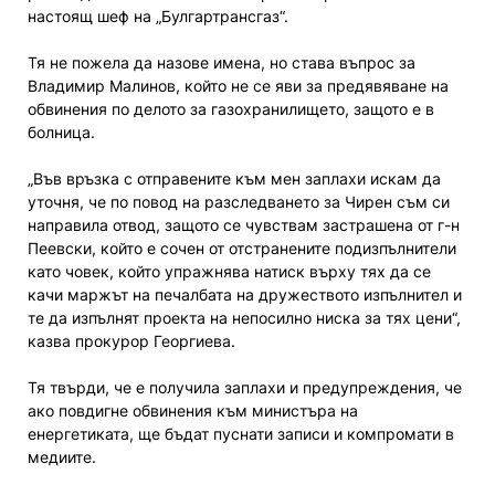
настоящ шеф на „Булгартрансгаз“.
Тя не пожела да назове имена, но става въпрос за
Владимир Малинов, който не се яви за предявяване на
обвинения по делото за газохранилището, защото е в
болница.
„Във връзка с отправените към мен заплахи искам да
уточня, че по повод на разследването за Чирен съм си
направила отвод, защото се чувствам застрашена от г-н
Пеевски, който е сочен от отстранените подизпълнители
като човек, който упражнява натиск върху тях да се
качи маржът на печалбата на дружеството изпълнител и
те да изпълнят проекта на непосилно ниска за тях цени“,
казва прокурор Георгиева.
Тя твърди, че е получила заплахи и предупреждения, че
ако повдигне обвинения към министъра на
енергетиката, ще бъдат пуснати записи и компромати в
медиите.