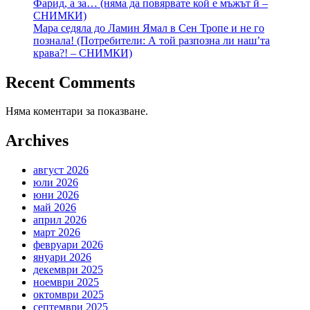
Фарид, а за… (няма да повярвате кой е мъжът й –
СНИМКИ)
Мара седяла до Ламин Ямал в Сен Тропе и не го
познала! (Потребители: А той разпозна ли наш’та
крава?! – СНИМКИ)
Recent Comments
Няма коментари за показване.
Archives
август 2026
юли 2026
юни 2026
май 2026
април 2026
март 2026
февруари 2026
януари 2026
декември 2025
ноември 2025
октомври 2025
септември 2025