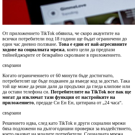
От приложението TikTok обявиха, че скоро акаунтите на
всички потребители под 18 години ще бъдат ограничени до
един час дневно ползване.
Това е един от най-агресивните
ходове на социалната мрежа
, която цели да предпази
тийнейджърите от безкрайно скролване в приложението.
свързани
Когато ограничението от 60 минути бъде достигнато,
потребителят ще бъде подканен да въведе код за достъп. Така
той ще може да реши дали да продължи да гледа клипове или
да остави телефона си.
Потребителите на TikTok все пак ще
могат да изключат тази функция от настройките на
приложението
, предаде Си Ен Ен, цитирана от „24 часа“.
свързани
Решението идва, след като TikTok и други социални мрежи
бяха подложени на дългогодишни проверки за въздействието,
което оказват на младите потребители. Социалната мрежа