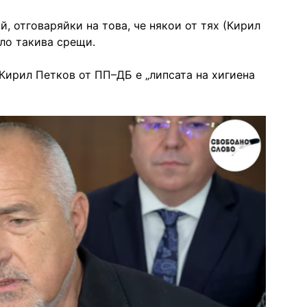
й, отговаряйки на това, че някои от тях (Кирил
ло такива срещи.
Кирил Петков от ПП–ДБ е „липсата на хигиена