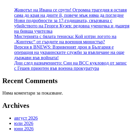
Животът на Ивана се срути! Огромна трагедия я оставя
сама до края на дните й, повече мъж няма да погледне
Нови подробности за 17-годишната, свързвана с
убийството на Георги Кузев: редовна ученичка и дъщеря
на бивша учителка
Мистерията с бялата тениска: Кой изтри логото на
„Кинтекс“ от гърдите на военния министър?
Версия в BNEWS: Взривеният дрон в България е
операция на украинските служби за въвличане на още
държави във войната!
Дни след назначението: Син на ВСС кукловод от запис
с Гешев приютен във военна прокуратура
Recent Comments
Няма коментари за показване.
Archives
август 2026
юли 2026
юни 2026