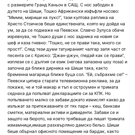
с размерите Гранд Каньон в САЩ. С нос забоден в
дупето на Шиши, Тошко Африкански изфъфли носово:
“Мммм, мириши на лукс!”, тази култова реплика на
Христо Стоичков беше единствената, която му дойде на
ум, за да се подмаже на Пеевски. Славчо Зулуса обаче
изревнува, че Тошко души с нос задника на новия си
шеф и каза гневно: “Тошко, не се прави така, много си
прост!”. След тези думи татуираният чалгар запя част от
песента си с Криско: “Джан-джун, гледай как се прави”,
изплези се с дългия си език (негова запазена шоу поза) и
започна да ближе дирника на Шиши така, както
бременна магарица ближе буца сол. “Ей, събрахме се!” –
Пеевски цитира старата телевизионна реклама, за да
покаже, че и той макар и тъп е остроумен и тримата
седнаха да попълват декларациите си за КПК. Но
попълването малко се забави докато измислят какво да
излъжат за притежаваните от тях пари – кеш, банкови
сметки, материални активи и дивиденти. Забави се и
защото на бюрото, на което трябваше да пишат тримата
измамници,имаше разхвърляно дамско бельо. Шиши
беше обърнал офисното помещение на бардак, както