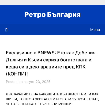
Skip
to
Ретро България
content
Menu
Екслузивно в BNEWS: Ето как Дебелия,
Дългия и Късия скриха богатствата и
кеша си в декларациите пред КПК
(КОНПИ)!
Posted on август 23, 2025
ДЕКЛАРАЦИИТЕ НА БАРОВЦИТЕ ВЪВ ВЛАСТТА ИЛИ КАК
ШИШИ, ТОШКО АФРИКАНСКИ И СЛАВИ ЗУЛУСА ЛЪЖАТ,
ЧЕ СА БЕДНИ КАТО ЦЪРКОВНИ МИШКИ!