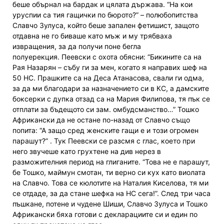
беше обърнал на бардак и цялата държава. “На кои
уруспии са тия гащички по бюрото?” – полюбопитства
Славчо Зулуса, който беше запален фетишист, защото
отдавна не го биваше като мъж и му трябваха
извращения, за да получи поне бегла
полуерекция. Пеевски с охота обясни: “Бикините са на
Рая Назарян – събу ги за мен, когато я направих шеф на
50 НС. Прашките са на Деса Атанасова, свали ги одма,
за да ми благодари за назначението си в КС, а дамските
боксерки с дупка отзад са на Мария Филипова, тя пък се
отплати за бъдещото си зам. омбудсманство…” Тошко
Африкански да не остане по-назад от Славчо също
попита: “А защо сред женските гащи е и този огромен
парашут?” . Тук Пеевски се разсмя с глас, което при
него звучеше като грухтене на див нерез в
разможителния период на глиганите. “Това не е парашут,
бе Тошко, маймун смотан, ти верно си кух като виолата
на Славчо. Това се кюлотите на Наталия Киселова, тя ми
се отдаде, за да стане шефка на НС сега!”. След три часа
пъшкане, потене и чудене Шиши, Славчо Зулуса и Тошко
Африкански бяха готови с декларациите си и един по