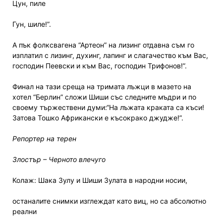
Цун, пиле
Гун, шиле!”.
А пък фолксвагена “Артеон” на лизинг отдавна съм го
изплатил с лизинг, духинг, лапинг и слагачество към Вас,
господин Пеевски и към Вас, господин Трифонов!”.
Финал на тази среща на тримата лъжци в мазето на
хотел “Берлин” сложи Шиши със следните мъдри и по
своему тържествени думи:“На лъжата краката са къси!
Затова Тошко Африкански е късокрако джудже!”.
Репортер на терен
Злостър – Черното влечуго
Колаж: Шака Зулу и Шиши Зулата в народни носии,
останалите снимки изглеждат като виц, но са абсолютно
реални