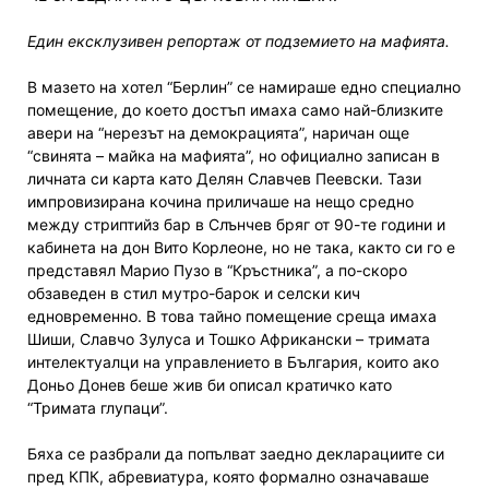
Един ексклузивен репортаж от подземието на мафията.
В мазето на хотел “Берлин” се намираше едно специално
помещение, до което достъп имаха само най-близките
авери на “нерезът на демокрацията”, наричан още
“свинята – майка на мафията”, но официално записан в
личната си карта като Делян Славчев Пеевски. Тази
импровизирана кочина приличаше на нещо средно
между стриптийз бар в Слънчев бряг от 90-те години и
кабинета на дон Вито Корлеоне, но не така, както си го е
представял Марио Пузо в “Кръстника”, а по-скоро
обзаведен в стил мутро-барок и селски кич
едновременно. В това тайно помещение среща имаха
Шиши, Славчо Зулуса и Тошко Африкански – тримата
интелектуалци на управлението в България, които ако
Доньо Донев беше жив би описал кратичко като
“Тримата глупаци”.
Бяха се разбрали да попълват заедно декларациите си
пред КПК, абревиатура, която формално означаваше