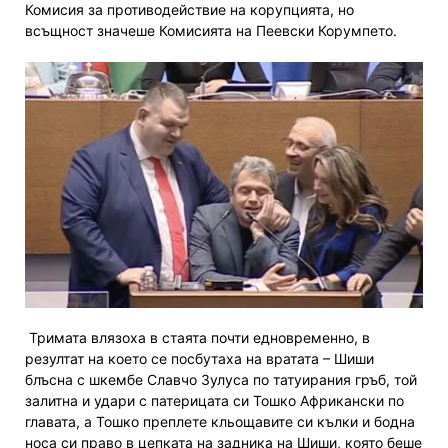
Комисия за противодействие на корупцията, но
всъщност значеше Комисията на Пеевски Корумпето.
Тримата влязоха в стаята почти едновременно, в
резултат на което се посбутаха на вратата – Шиши
блъсна с шкембе Славчо Зулуса по татуирания гръб, той
залитна и удари с патерицата си Тошко Африкански по
главата, а Тошко преплете кльощавите си кълки и бодна
носа си право в цепката на задника на Шиши, която беше