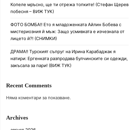
Копеле мръсно, ще ти отрежа топките! (Стефан Щерев
побесня – ВИЖ ТУК)
ФОТО БОМБА!! Ето я младоженката Айлин Бобева с
мистериозния й мъж: Защо усмивката е изчезнала от
лицето й?! (СНИМКИ)
ДРАМА!! Турският съпруг на Ирина Карабаджак я
натири: Ергенката разпродава булчинските си одежди,
закъсала за пари! (ВИЖ ТУК)
Recent Comments
Няма коментари за показване.
Archives
август 2026