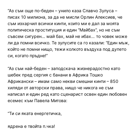
“Аз съм още по-беден – унило каза Славчо Зулуса –
писах 10 милиона, за да не мисли Орлин Алексиев, че
съм изхарчил всички кинти, които ми е дал за моята
политическа проституция и един “Майбах”, но не съм
съвсем сигурен… май бах, май не ибах… то човек може
ли да помни всичко. Те зулусите са го казали: “Един мъж,
който не помни нищо, тежи колкото въздуха под дупето
си, когато пръдне!”
“Аз съм най-беден – заподскача жизнерадостно като
шебек пред сергия с банани в Африка Тошко
Африкански – имам само некви смешни кинти – 850
хиляди от авторски права, нищо че никога не съм
написал и един ред като сценарист освен един любовен
есемес към Павела Митова:
“Ти си яката енергетичка,
ядрена е твойта п.чка!