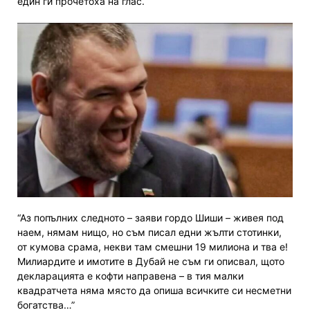
един ги прочетоха на глас.
“Аз попълних следното – заяви гордо Шиши – живея под
наем, нямам нищо, но съм писал едни жълти стотинки,
от кумова срама, некви там смешни 19 милиона и тва е!
Милиардите и имотите в Дубай не съм ги описвал, щото
декларацията е кофти направена – в тия малки
квадратчета няма място да опиша всичките си несметни
богатства…”