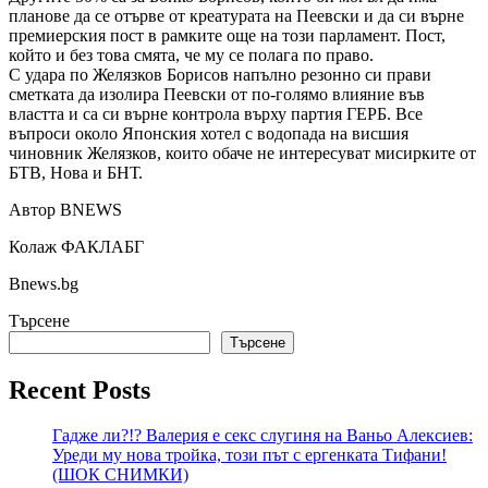
планове да се отърве от креатурата на Пеевски и да си върне
премиерския пост в рамките още на този парламент. Пост,
който и без това смята, че му се полага по право.
С удара по Желязков Борисов напълно резонно си прави
сметката да изолира Пеевски от по-голямо влияние във
властта и са си върне контрола върху партия ГЕРБ. Все
въпроси около Японския хотел с водопада на висшия
чиновник Желязков, които обаче не интересуват мисирките от
БТВ, Нова и БНТ.
Автор BNEWS
Колаж ФАКЛАБГ
Bnews.bg
Търсене
Търсене
Recent Posts
Гадже ли?!? Валерия е секс слугиня на Ваньо Алексиев:
Уреди му нова тройка, този път с ергенката Тифани!
(ШОК СНИМКИ)