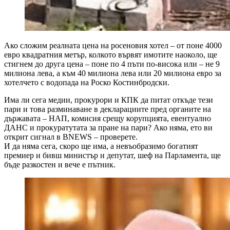
Ако сложим реалната цена на росеновия хотел – от поне 4000
евро квадратния метър, колкото вървят имотите наоколо, ще
стигнем до друга цена – поне по 4 пъти по-висока или – не 9
милиона лева, а към 40 милиона лева или 20 милиона евро за
хотелчето с водопада на Роско Костинбродски.
Има ли сега медии, прокурори и КПК да питат откъде тези
пари и това разминаване в декларациите пред органите на
държавата – НАП, комисия срещу корупцията, евентуално
ДАНС и прокуратутата за пране на пари? Ако няма, ето ви
открит сигнал в BNEWS – проверете.
И да няма сега, скоро ще има, а невъобразимо богатият
премиер и бивш министър и депутат, шеф на Парламента, ще
бъде разкостен и вече е пътник.