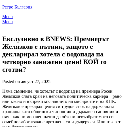
Skip
Ретро България
to
Menu
content
Menu
Екслузивно в BNEWS: Премиерът
Желязков е пътник, защото е
декларирал хотела с водопада на
четворно занижени цени! КОЙ го
сготви?
Posted on август 27, 2025
Няма съмнение, че хотелът с водопад на премиера Росен
Желязков слага край на неговата политическа кариера – рано
или късно и въпреки мълчанието на мисирките и на КПК.
Желязков е прекарал целия си трудов стаж на държавната
хранилка като общински чиновник и държавен сановник и
няма как по морален начин да обясни невъобразимото си
семейно забогатяване чрез жена си и дъщеря си. Или пък зет
си и баджанака си.