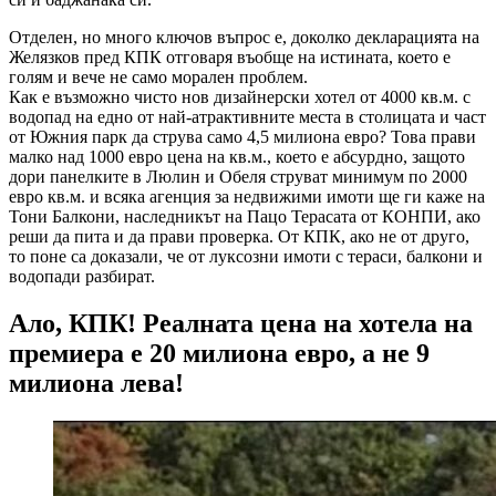
Отделен, но много ключов въпрос е, доколко декларацията на
Желязков пред КПК отговаря въобще на истината, което е
голям и вече не само морален проблем.
Как е възможно чисто нов дизайнерски хотел от 4000 кв.м. с
водопад на едно от най-атрактивните места в столицата и част
от Южния парк да струва само 4,5 милиона евро? Това прави
малко над 1000 евро цена на кв.м., което е абсурдно, защото
дори панелките в Люлин и Обеля струват минимум по 2000
евро кв.м. и всяка агенция за недвижими имоти ще ги каже на
Тони Балкони, наследникът на Пацо Терасата от КОНПИ, ако
реши да пита и да прави проверка. От КПК, ако не от друго,
то поне са доказали, че от луксозни имоти с тераси, балкони и
водопади разбират.
Ало, КПК! Реалната цена на хотела на
премиера е 20 милиона евро, а не 9
милиона лева!