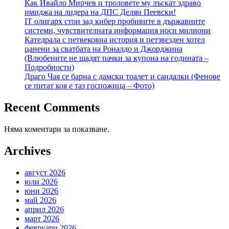
Как Ивайло Мирчев и троловете му лъскат здраво
имиджа на лидера на ДПС Делян Пеевски!
IT олигарх стои зад кибер пробивите в държавните
системи, чувствителната информация носи милиони
Катедрала с петвековна история и петзвезден хотел
цанени за сватбата на Роналдо и Джорджина
(Влюбените не щадят пачки за купона на годината –
Подробности)
Драго Чая се барна с дамски тоалет и сандалки (Фенове
се питат коя е таз госпожица – Фото)
Recent Comments
Няма коментари за показване.
Archives
август 2026
юли 2026
юни 2026
май 2026
април 2026
март 2026
февруари 2026