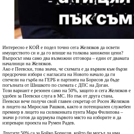
Интересно е КОЙ е подел точно сега Желязков да освети
имуществото си и да го впише на толкова занижени цени?
Въпросът има само два възможни отговора – един от двамата
началници на Желязков.
Ако е Пеевски, това значи, че схемата е да вървим към бързи
предсрочни избори с нагласата на Новото начало да ги
спечели на гърба на ГЕРБ и партията на Борисов да бъде
погълната от Шишкото по схемата с ДПС на Доган.
Този вариант е резонен само на 50%, защото и сега Желязков е
удобен за Пеевски слуга в МС. Но пък от друга стана,
Пеевски вече получи свой главен секретар от Росен Желязков
в лицето на Мирослав Рашков, както и потенциален служебен
премиер в лицето на силиконката пунта Мара Филипова –
значи р готов да щурмува първото място на изборите и да
изпревари проекта на Румен Радев.
Другите 50% са за Бойко Борисов, който би могъл да има