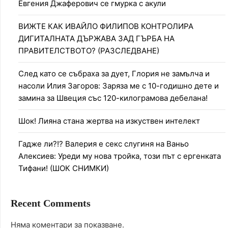
Евгения Джаферович се гмурка с акули
ВИЖТЕ КАК ИВАЙЛО ФИЛИПОВ КОНТРОЛИРА
ДИГИТАЛНАТА ДЪРЖАВА ЗАД ГЪРБА НА
ПРАВИТЕЛСТВОТО? (РАЗСЛЕДВАНЕ)
След като се събраха за дует, Глория не замълча и
насоли Илия Загоров: Заряза ме с 10-годишно дете и
замина за Швеция със 120-килограмова дебелана!
Шок! Лияна стана жертва на изкуствен интелект
Гадже ли?!? Валерия е секс слугиня на Ваньо
Алексиев: Уреди му нова тройка, този път с ергенката
Тифани! (ШОК СНИМКИ)
Recent Comments
Няма коментари за показване.