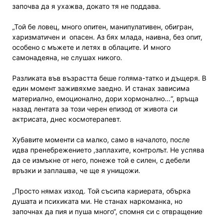
започва да я ухажва, докато тя не поддава.
„Той бе ловец, много опитен, манипулативен, обигран,
харизматичен и
опасен. Аз бях млада, наивна, без опит,
особено с мъжете и летях в облаците. И много
самонадеяна, не слушах никого.
Разликата във възрастта беше голяма-татко и дъщеря. В
един момент заживяхме заедно. И станах зависима
материално, емоционално, дори хормонално…“, връща
назад лентата за този черен епизод от живота си
актрисата, днес космотерапевт.
Хубавите моменти са малко, само в началото, после
идва пренебрежението ,заплахите, контролът. Не успява
да се измъкне от него, понеже той е силен, с дебели
връзки и заплашва, че ще я унищожи.
„Просто нямах изход. Той съсипа кариерата, обърка
душата и психиката ми. Не станах наркоманка, но
започнах да пия и пуша много“, спомня си с отвращение