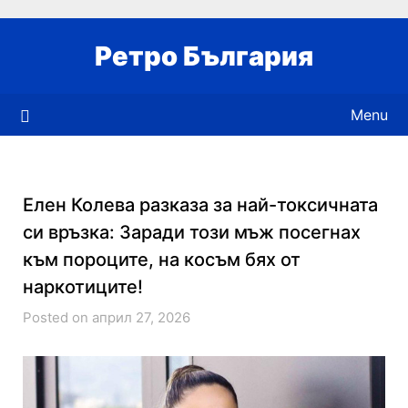
Skip
to
Ретро България
content
Menu
Елен Колева разказа за най-токсичната
си връзка: Заради този мъж посегнах
към пороците, на косъм бях от
наркотиците!
Posted on април 27, 2026