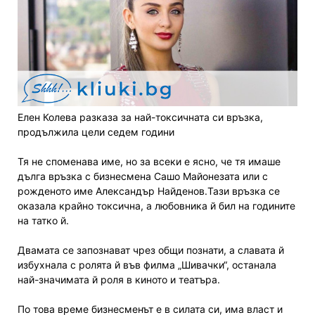
Елен Колева разказа за най-токсичната си връзка,
продължила цели седем години
Тя не споменава име, но за всеки е ясно, че тя имаше
дълга връзка с бизнесмена Сашо Майонезата или с
рожденото име Александър Найденов.Тази връзка се
оказала крайно токсична, а любовника й бил на годините
на татко й.
Двамата се запознават чрез общи познати, а славата й
избухнала с ролята й във филма „Шивачки“, останала
най-значимата й роля в киното и театъра.
По това време бизнесменът е в силата си, има власт и