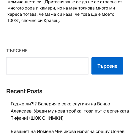
момиченцето си. „Притесняваше се да не се стресна от
многото хора и камери, но на мен толкова много ми
хареса тогава, че мама си каза, че това ще е моето
100%“, спомня си Кравец.
ТЪРСЕНЕ
Търсене
Recent Posts
Гадже ли?!? Валерия е секс слугиня на Ваньо
Алексиев: Уреди му нова тройка, този път с ергенката
Тифани! (ШОК СНИМКИ)
Бившият на Ирмена Чичикова изригна срещу Дочев: