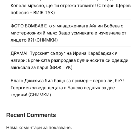
Копеле мръсно, ще ти отрежа топките! (Стефан Щерев
побесня – ВИЖ ТУК)
ФОТО БОМБА!! Ето я младоженката Айлин Бобева с
мистериозния й мъж: Защо усмивката е изчезнала от
лицето й?! (СНИМКИ)
ДРАМА!! Турският съпруг на Ирина Карабаджак я
натири: Ергенката разпродава булчинските си одежди,
закъсала за пари! (ВИЖ ТУК)
Благо Джизъса бил баща за пример – верно ли, бе?!
Георгиев заведе децата в Банско веднъж за две
години! (СНИМКИ)
Recent Comments
Няма коментари за показване.