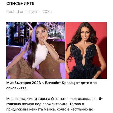
списанията
Posted on август 2, 2025
Мис България 2023 г. Елизабет Кравец от дете е по
списанията.
Моделката, чиято корона бе отнета след скандал, от 6-
годишна позира под прожекторите. Тогава я
придружава нейната майка, която е неотлъчно до