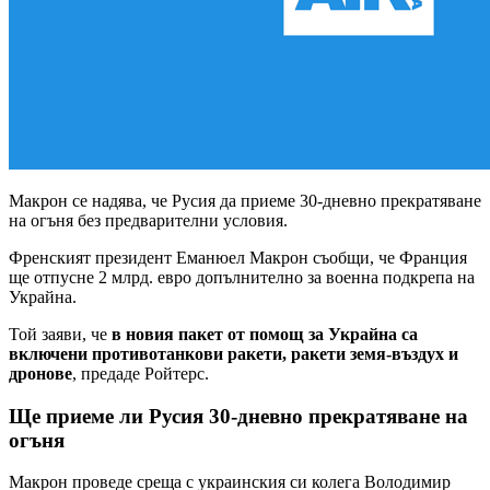
Макрон се надява, че Русия да приеме 30-дневно прекратяване
на огъня без предварителни условия.
Френският президент Еманюел Макрон съобщи, че Франция
ще отпусне 2 млрд. евро допълнително за военна подкрепа на
Украйна.
Той заяви, че
в новия пакет от помощ за Украйна са
включени противотанкови ракети, ракети земя-въздух и
дронове
, предаде Ройтерс.
Ще приеме ли Русия 30-дневно прекратяване на
огъня
Макрон проведе среща с украинския си колега Володимир