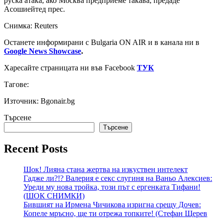
руска атака, ако Москва предприеме такава, предаде
Асошиейтед прес.
Снимка: Reuters
Останете информирани с Bulgaria ON AIR и в канала ни в
Google News Showcase
.
Харесайте страницата ни във Facebook
ТУК
Тагове:
Източник: Bgonair.bg
Търсене
Търсене
Recent Posts
Шок! Лияна стана жертва на изкуствен интелект
Гадже ли?!? Валерия е секс слугиня на Ваньо Алексиев:
Уреди му нова тройка, този път с ергенката Тифани!
(ШОК СНИМКИ)
Бившият на Ирмена Чичикова изригна срещу Дочев:
Копеле мръсно, ще ти отрежа топките! (Стефан Щерев