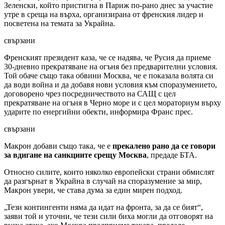
Зеленски, който пристигна в Париж по-рано днес за участие
утре в среща на върха, организирана от френския лидер и
посветена на темата за Украйна.
свързани
Френският президент каза, че се надява, че Русия да приеме
30-дневно прекратяване на огъня без предварителни условия.
Той обаче също така обвини Москва, че е показала волята си
да води война и да добавя нови условия към споразумението,
договорено чрез посредничеството на САЩ с цел
прекратяване на огъня в Черно море и с цел мораториум върху
ударите по енергийни обекти, информира Франс прес.
свързани
Макрон добави също така, че е
прекалено рано да се говори
за вдигане на санкциите срещу Москва
, предаде БТА.
Относно силите, които няколко европейски страни обмислят
да разгърнат в Украйна в случай на споразумение за мир,
Макрон увери, че става дума за един мирен подход.
„Тези контингенти няма да идат на фронта, за да се бият“,
заяви той и уточни, че тези сили биха могли да отговорят на