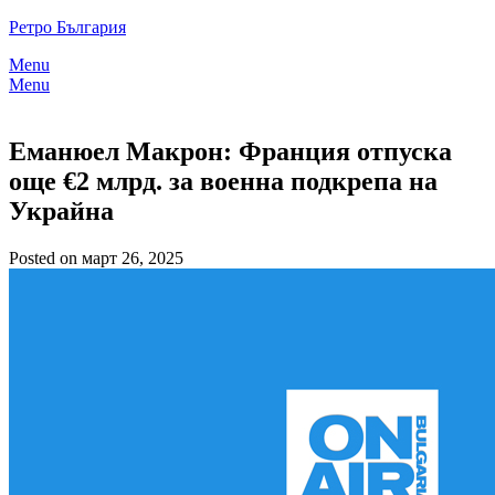
Skip
Ретро България
to
Menu
content
Menu
Еманюел Макрон: Франция отпуска
още €2 млрд. за военна подкрепа на
Украйна
Posted on март 26, 2025