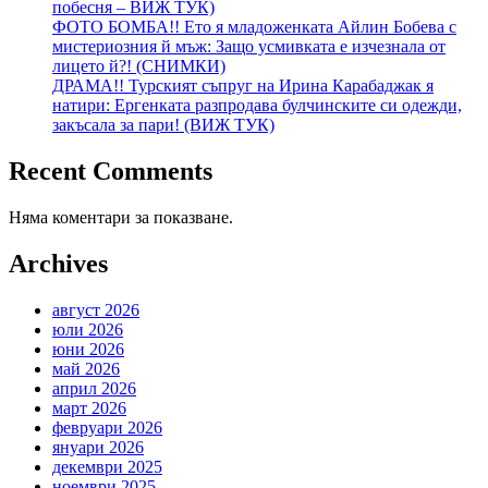
побесня – ВИЖ ТУК)
ФОТО БОМБА!! Ето я младоженката Айлин Бобева с
мистериозния й мъж: Защо усмивката е изчезнала от
лицето й?! (СНИМКИ)
ДРАМА!! Турският съпруг на Ирина Карабаджак я
натири: Ергенката разпродава булчинските си одежди,
закъсала за пари! (ВИЖ ТУК)
Recent Comments
Няма коментари за показване.
Archives
август 2026
юли 2026
юни 2026
май 2026
април 2026
март 2026
февруари 2026
януари 2026
декември 2025
ноември 2025