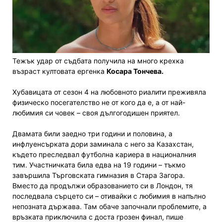
Тежък удар от съдбата получила на много крехка
възраст култовата ергенка
Косара Тончева.
Хубавицата от сезон 4 на любовното риалити преживяла
физическо посегателство не от кого да е, а от най-
любимия си човек – своя дългогодишен приятел.
Двамата били заедно три години и половина, а
инфлуенсърката дори заминала с него за Казахстан,
където преследвал футболна кариера в националния
тим. Участничката била едва на 19 години – тъкмо
завършила Търговската гимназия в Стара Загора.
Вместо да продължи образованието си в Лондон, тя
последвала сърцето си – отивайки с любимия в напълно
непозната държава. Там обаче започнали проблемите, а
връзката приключила с доста грозен финал, пише