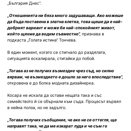
„България Днес“.
„Отношенията ни бяха много задушаващи. Ако можеше
да бъда поставена в златна клетка, това щеше да е най-
добрият вариант и може би най-спокойният живот,
който щяхме да водим съвместно“,
признава в
подкаста „Голата истина“ Тончева.
В един момент, когато се стигнало до раздялата,
ситуацията ескалирала, стигайки до побой.
„Тогава аз не получих възмездие чрез съд, но силно
вярвам, че възмездието е дошло за него впоследствие“,
откровена е до болка модната дизайнерка.
Косара не искала да остави нещата така и със
семейството й се обърнали към съда. Процесът вървял
в нейна полза, но не задълго.
„Тогава получих съобщение, че ако не се оттегля, ще
направят така, че да ме изкарат луда и че съм го