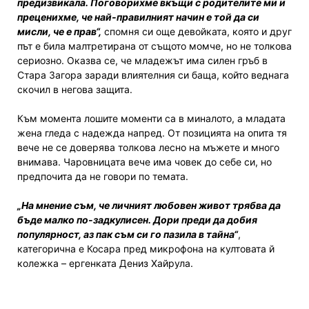
предизвикала. Поговорихме вкъщи с родителите ми и
преценихме, че най-правилният начин е той да си
мисли, че е прав“,
спомня си още девойката, която и друг
път е била малтретирана от същото момче, но не толкова
сериозно. Оказва се, че младежът има силен гръб в
Стара Загора заради влиятелния си баща, който веднага
скочил в негова защита.
Към момента лошите моменти са в миналото, а младата
жена гледа с надежда напред. От позицията на опита тя
вече не се доверява толкова лесно на мъжете и много
внимава. Чаровницата вече има човек до себе си, но
предпочита да не говори по темата.
„На мнение съм, че личният любовен живот трябва да
бъде малко по-задкулисен. Дори преди да добия
популярност, аз пак съм си го пазила в тайна“
,
категорична е Косара пред микрофона на култовата й
колежка – ергенката Дениз Хайрула.