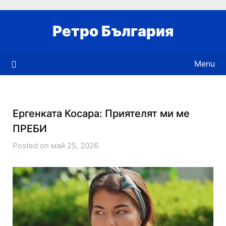
Skip
to
Ретро България
content
Menu
Ергенката Косара: Приятелят ми ме
ПРЕБИ
Posted on май 25, 2026