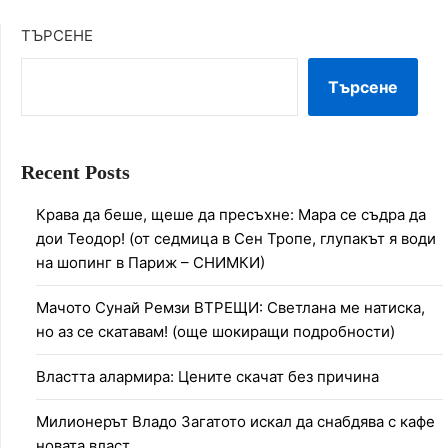
ТЪРСЕНЕ
Търсене
Recent Posts
Крава да беше, щеше да пресъхне: Мара се съдра да
дои Теодор! (от седмица в Сен Тропе, глупакът я води
на шопинг в Париж – СНИМКИ)
Мачото Сунай Ремзи ВТРЕЩИ: Светлана ме натиска,
но аз се скатавам! (още шокиращи подробности)
Властта алармира: Цените скачат без причина
Милионерът Владо Загатото искал да снабдява с кафе
новата власт