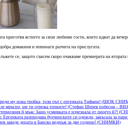
та приготвя ястието за свои любими гости, които идват да вечер
е добра домакиня и невинаги разчита на прислугата.
– лъжете се, защото съвсем скоро очакваме премиерата на вторат
 Уреди му нова тройка, този път с ергенката Тифани! (ШОК СН
ле мръсно, ще ти отрежа топките! (Стефан Щерев побесня – В
ериозния й мъж: Защо усмивката е изчезнала от лицето й?! (
 Ергенката разпродава булчинските си одежди, закъсала за пар
гиев заведе децата в Банско веднъж за две години! (СНИМКИ)