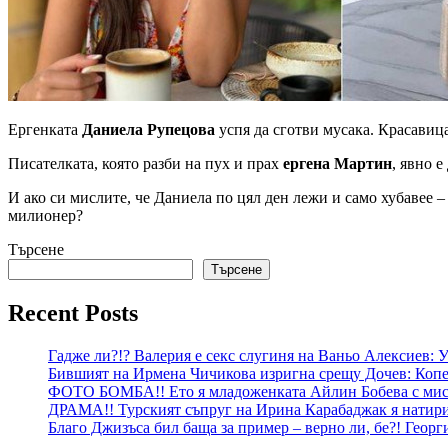
Ергенката
Даниела Рупецова
успя да сготви мусака. Красавица
Писателката, която разби на пух и прах
ергена Мартин
, явно 
И ако си мислите, че Даниела по цял ден лежи и само хубавее 
милионер?
Търсене
Търсене
Recent Posts
Гадже ли?!? Валерия е секс слугиня на Ваньо Алексиев:
Бившият на Ирмена Чичикова изригна срещу Дочев: Копе
ФОТО БОМБА!! Ето я младоженката Айлин Бобева с мист
ДРАМА!! Турският съпруг на Ирина Карабаджак я натири:
Благо Джизъса бил баща за пример – верно ли, бе?! Геор