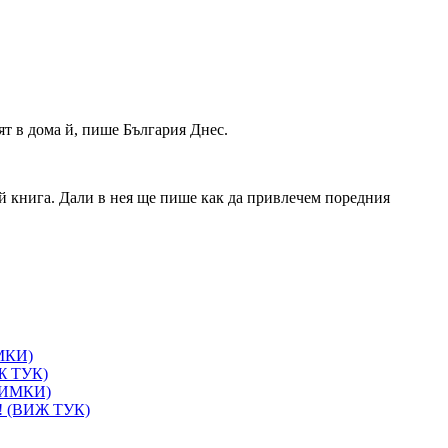
ят в дома й, пише България Днес.
а й книга. Дали в нея ще пише как да привлечем поредния
ИМКИ)
ИЖ ТУК)
СНИМКИ)
и! (ВИЖ ТУК)