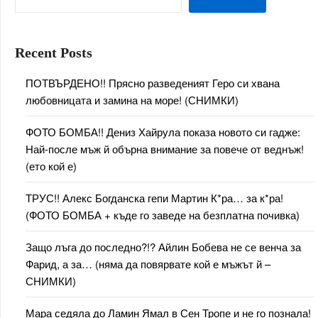
Recent Posts
ПОТВЪРДЕНО!! Прясно разведеният Геро си хвана
любовницата и замина на море! (СНИМКИ)
ФОТО БОМБА!! Дениз Хайрула показа новото си гадже:
Най-после мъж й обърна внимание за повече от веднъж!
(ето кой е)
ТРУС!! Алекс Богданска гепи Мартин К*ра… за к*ра!
(ФОТО БОМБА + къде го заведе на безплатна почивка)
Защо лъга до последно?!? Айлин Бобева не се венча за
Фарид, а за… (няма да повярвате кой е мъжът й –
СНИМКИ)
Мара седяла до Ламин Ямал в Сен Тропе и не го познала!