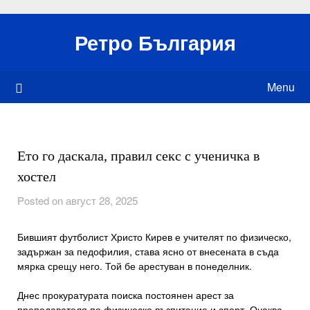
Skip
to
Ретро България
content
Menu
Ето го даскала, правил секс с ученичка в
хостел
Posted on август 28, 2025
Бившият футболист Христо Кирев е учителят по физическо,
задържан за педофилия, става ясно от внесената в съда
мярка срещу него. Той бе арестуван в понеделник.
Днес прокуратурата поиска постоянен арест за
преподавателя по физическо възпитание и спорт. Очаква