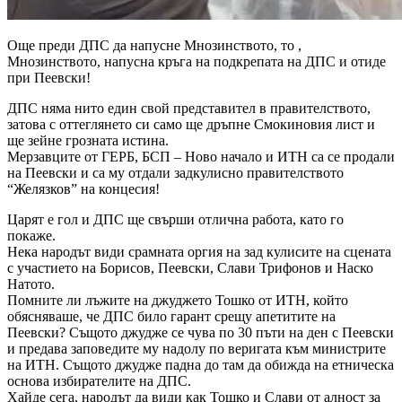
Още преди ДПС да напусне Мнозинството, то ,
Мнозинството, напусна кръга на подкрепата на ДПС и отиде
при Пеевски!
ДПС няма нито един свой представител в правителството,
затова с оттеглянето си само ще дръпне Смокиновия лист и
ще зейне грозната истина.
Мерзавците от ГЕРБ, БСП – Ново начало и ИТН са се продали
на Пеевски и са му отдали задкулисно правителството
“Желязков” на концесия!
Царят е гол и ДПС ще свърши отлична работа, като го
покаже.
Нека народът види срамната оргия на зад кулисите на сцената
с участието на Борисов, Пеевски, Слави Трифонов и Наско
Натото.
Помните ли лъжите на джуджето Тошко от ИТН, който
обясняваше, че ДПС било гарант срещу апетитите на
Пеевски? Същото джудже се чува по 30 пъти на ден с Пеевски
и предава заповедите му надолу по веригата към министрите
на ИТН. Същото джудже падна до там да обижда на етническа
основа избирателите на ДПС.
Хайде сега, народът да види как Тошко и Слави от алност за