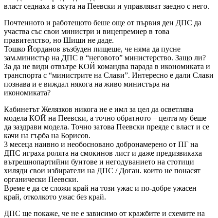
власт седнаха в скута на Пеевски и управляват заедно с него.
Почтенното и работещото беше още от първия ден ДПС да
участва със свои министри и вицепремиер в това
правителство, но Шиши не даде.
Тошко Йорданов възбуден пищеше, че няма да пусне
зам.министър на ДПС в “неговото” министерство. Защо ли?
За да не види отвътре КОЙ командва парада в икономиката и
транспорта с “министрите на Слави”. Интересно е дали Слави
познава и е виждал някога на живо министъра на
икономиката?
Кабинетът Желязков никога не е имл за цел да осветлява
модела КОЙ на Пеевски, а точно обратното – целта му беше
да заздрави модела. Точно затова Пеевски преяде с власт и се
качи на гърба на Борисов.
3 месеца наивно и необосновано добронамерено от ПГ на
ДПС играха ролята на смокинов лист и даже предизвикаха
вътрешнопартийни бунтове и негодуванието на стотици
хиляди свои избиратели на ДПС / Доган. които не понасят
органически Пеевски.
Време е да се сложи край на този ужас и по-добре ужасен
край, отколкото ужас без край.
ДПС ще покаже, че не е зависимо от кражбите и схемите на