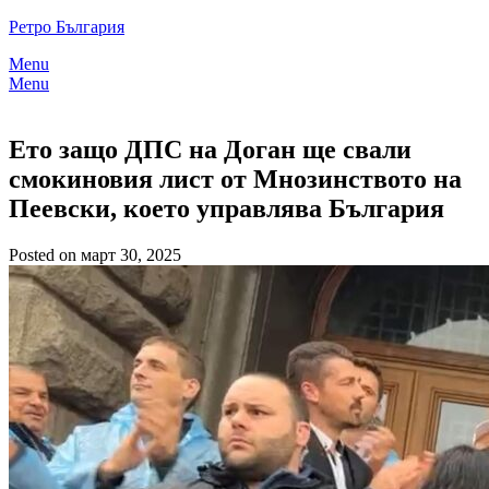
Skip
Ретро България
to
Menu
content
Menu
Ето защо ДПС на Доган ще свали
смокиновия лист от Мнозинството на
Пеевски, което управлява България
Posted on март 30, 2025