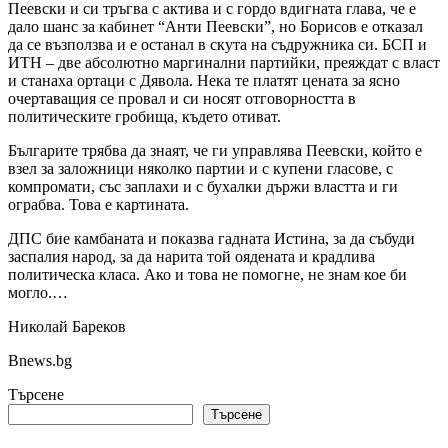
Пеевски и си тръгва с актива и с гордо вдигната глава, че е
дало шанс за кабинет “Анти Пеевски”, но Борисов е отказал
да се възползва и е останал в скута на съдружника си. БСП и
ИТН – две абсолютно маргинални партийки, преяждат с власт
и станаха ортаци с Дявола. Нека те платят цената за ясно
очертаващия се провал и си носят отговорността в
политическите гробища, където отиват.
Българите трябва да знаят, че ги управлява Пеевски, който е
взел за заложници няколко партии и с купени гласове, с
компромати, със заплахи и с бухалки държи властта и ги
ограбва. Това е картината.
ДПС бие камбаната и показва гадната Истина, за да събуди
заспалия народ, за да нарита той оядената и крадлива
политическа класа. Ако и това не помогне, не знам кое би
могло.…
Николай Бареков
Bnews.bg
Търсене
Търсене