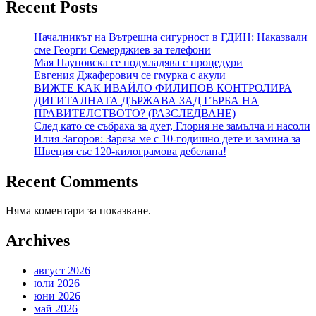
Recent Posts
Началникът на Вътрешна сигурност в ГДИН: Наказвали
сме Георги Семерджиев за телефони
Мая Пауновска се подмладява с процедури
Евгения Джаферович се гмурка с акули
ВИЖТЕ КАК ИВАЙЛО ФИЛИПОВ КОНТРОЛИРА
ДИГИТАЛНАТА ДЪРЖАВА ЗАД ГЪРБА НА
ПРАВИТЕЛСТВОТО? (РАЗСЛЕДВАНЕ)
След като се събраха за дует, Глория не замълча и насоли
Илия Загоров: Заряза ме с 10-годишно дете и замина за
Швеция със 120-килограмова дебелана!
Recent Comments
Няма коментари за показване.
Archives
август 2026
юли 2026
юни 2026
май 2026