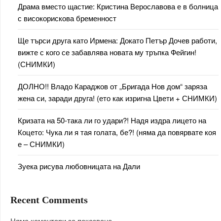
Драма вместо щастие: Кристина Верославова е в болница
с високорискова бременност
Ще търси друга като Ирмена: Докато Петър Дочев работи,
вижте с кого се забавлява новата му тръпка Фейгин!
(СНИМКИ)
ДОЛНО!! Владо Караджов от „Бригада Нов дом“ заряза
жена си, заради друга! (ето как изригна Цвети + СНИМКИ)
Кризата на 50-така ли го удари?! Надя издра лицето на
Коцето: Чука ли я тая голата, бе?! (няма да повярвате коя
е – СНИМКИ)
Зуека рисува любовницата на Дали
Recent Comments
Няма коментари за показване.