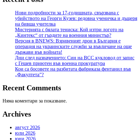
Нови подробности за 17-годишната, свързвана с
убийството на Георги Кузев: редовна ученичка и дъщеря
на бивша учителка
Мистерията с бялата тениска: Кой изтри логото на
„Кинтекс“ от гърдите на военния министър?
Версия в BNEWS: Взривеният дрон в България е
операция на украинските служби за въвличане на още
държави във войната!
Дни след назначението: Син на ВСС кукловод от запис
с Гешев приютен във военна прокуратура
Кои са босовете на разбитата фабриказа фентанил във
„Факултета”?
Recent Comments
Няма коментари за показване.
Archives
август 2026
юли 2026
юни 2026