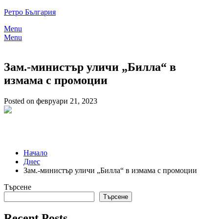
Skip
Ретро България
to
Menu
content
Menu
Зам.-министър уличи „Билла“ в
измама с промоции
Posted on февруари 21, 2023
Начало
Днес
Зам.-министър уличи „Билла“ в измама с промоции
Търсене
Търсене
Recent Posts