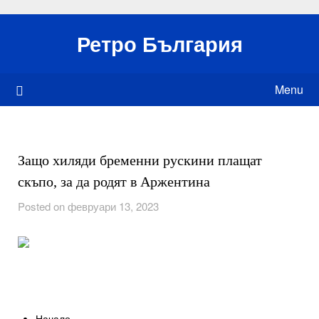
Skip
to
Ретро България
content
Menu
Защо хиляди бременни рускини плащат
скъпо, за да родят в Аржентина
Posted on февруари 13, 2023
Начало