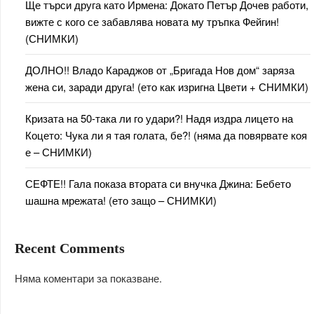
Ще търси друга като Ирмена: Докато Петър Дочев работи,
вижте с кого се забавлява новата му тръпка Фейгин!
(СНИМКИ)
ДОЛНО!! Владо Караджов от „Бригада Нов дом“ заряза
жена си, заради друга! (ето как изригна Цвети + СНИМКИ)
Кризата на 50-така ли го удари?! Надя издра лицето на
Коцето: Чука ли я тая голата, бе?! (няма да повярвате коя
е – СНИМКИ)
СЕФТЕ!! Гала показа втората си внучка Джина: Бебето
шашна мрежата! (ето защо – СНИМКИ)
Recent Comments
Няма коментари за показване.