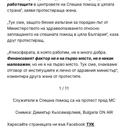
работещите
в центровете на Спешна помощ в цялата
страна“, заяви протестираща жена.
„Тук сме, защото бяхме излъгани за пореден път от
Министерството на здравеопазването относно
заплащането на спешната помощ в цяла България“, каза
друг протестиращ.
„Атмосферата, в която работим, не е много добра.
Финансовият фактор не е на първо място, не е никак
маловажен
, но не е на първо място. Тук сме, очакваме
отговор от институциите и лично от здравния министър“,
коментира друга жена от протестите.
1
/
11
Служители в Спешна помощ са на протест пред МС
Снимка: Димитър Кьосемарлиев, Bulgaria ON AIR
Харесайте страницата ни във Facebook
ТУК