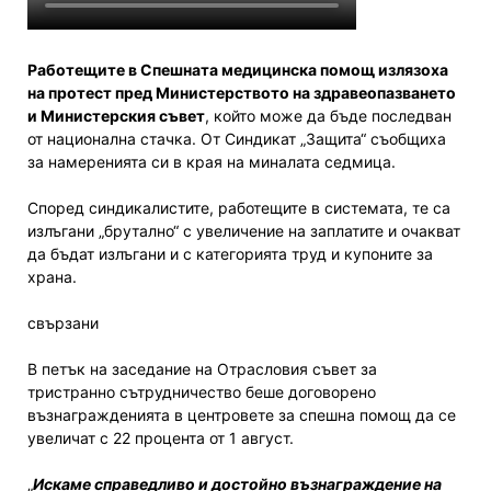
Работещите в Спешната медицинска помощ излязоха
на протест пред Министерството на здравеопазването
и Министерския съвет
, който може да бъде последван
от национална стачка. От Синдикат „Защита“ съобщиха
за намеренията си в края на миналата седмица.
Според синдикалистите, работещите в системата, те са
излъгани „брутално“ с увеличение на заплатите и очакват
да бъдат излъгани и с категорията труд и купоните за
храна.
свързани
В петък на заседание на Отрасловия съвет за
тристранно сътрудничество беше договорено
възнагражденията в центровете за спешна помощ да се
увеличат с 22 процента от 1 август.
„
Искаме справедливо и достойно възнаграждение на