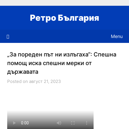
Skip
to
Ретро България
content
Menu
„За пореден път ни излъгаха“: Спешна
помощ иска спешни мерки от
държавата
Posted on август 21, 2023