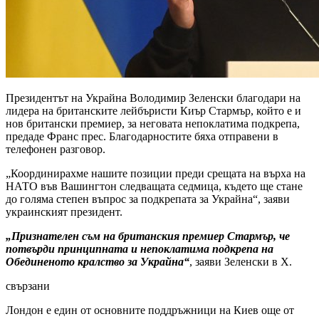
Президентът на Украйна Володимир Зеленски благодари на
лидера на британските лейбъристи Киър Стармър, който е и
нов британски премиер, за неговата непоклатима подкрепа,
предаде Франс прес. Благодарностите бяха отправени в
телефонен разговор.
„Координирахме нашите позиции преди срещата на върха на
НАТО във Вашингтон следващата седмица, където ще стане
до голяма степен въпрос за подкрепата за Украйна“, заяви
украинският президент.
„Признателен съм на британския премиер Стармър, че
потвърди принципната и непоклатима подкрепа на
Обединеното кралство за Украйна“
, заяви Зеленски в X.
свързани
Лондон е един от основните поддръжници на Киев още от