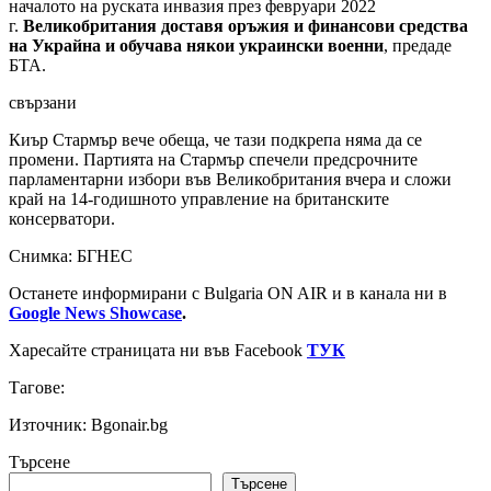
началото на руската инвазия през февруари 2022
г.
Великобритания доставя оръжия и финансови средства
на Украйна и обучава някои украински военни
, предаде
БТА.
свързани
Киър Стармър вече обеща, че тази подкрепа няма да се
промени. Партията на Стармър спечели предсрочните
парламентарни избори във Великобритания вчера и сложи
край на 14-годишното управление на британските
консерватори.
Снимка: БГНЕС
Останете информирани с Bulgaria ON AIR и в канала ни в
Google News Showcase
.
Харесайте страницата ни във Facebook
ТУК
Тагове:
Източник: Bgonair.bg
Търсене
Търсене