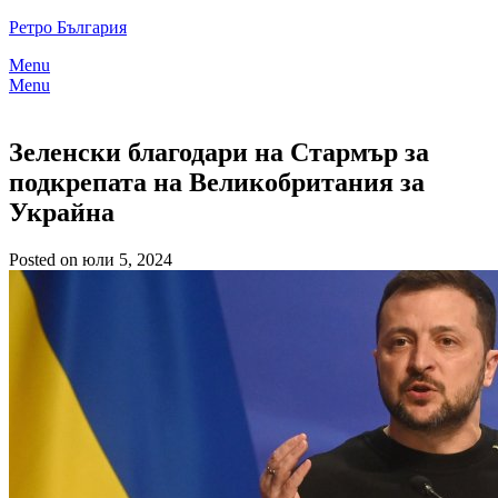
Skip
Ретро България
to
Menu
content
Menu
Зеленски благодари на Стармър за
подкрепата на Великобритания за
Украйна
Posted on юли 5, 2024