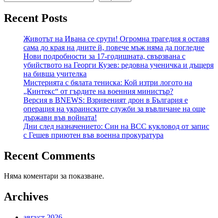
Recent Posts
Животът на Ивана се срути! Огромна трагедия я оставя
сама до края на дните й, повече мъж няма да погледне
Нови подробности за 17-годишната, свързвана с
убийството на Георги Кузев: редовна ученичка и дъщеря
на бивша учителка
Мистерията с бялата тениска: Кой изтри логото на
„Кинтекс“ от гърдите на военния министър?
Версия в BNEWS: Взривеният дрон в България е
операция на украинските служби за въвличане на още
държави във войната!
Дни след назначението: Син на ВСС кукловод от запис
с Гешев приютен във военна прокуратура
Recent Comments
Няма коментари за показване.
Archives
август 2026