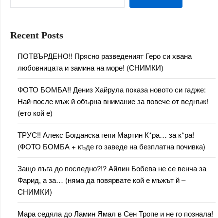
Recent Posts
ПОТВЪРДЕНО!! Прясно разведеният Геро си хвана
любовницата и замина на море! (СНИМКИ)
ФОТО БОМБА!! Дениз Хайрула показа новото си гадже:
Най-после мъж й обърна внимание за повече от веднъж!
(ето кой е)
ТРУС!! Алекс Богданска гепи Мартин К*ра… за к*ра!
(ФОТО БОМБА + къде го заведе на безплатна почивка)
Защо лъга до последно?!? Айлин Бобева не се венча за
Фарид, а за… (няма да повярвате кой е мъжът й –
СНИМКИ)
Мара седяла до Ламин Ямал в Сен Тропе и не го познала!