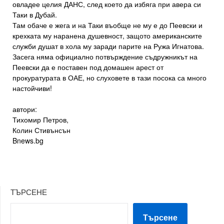
овладее целия ДАНС, след което да избяга при авера си
Таки в Дубай.
Там обаче е жега и на Таки въобще не му е до Пеевски и
крехката му наранена душевност, защото американските
служби душат в хола му заради парите на Ружа Игнатова.
Засега няма официално потвърждение съдружникът на
Пеевски да е поставен под домашен арест от
прокуратурата в ОАЕ, но слуховете в тази посока са много
настойчиви!
автори:
Тихомир Петров,
Колин Стивънсън
Bnews.bg
ТЪРСЕНЕ
Търсене