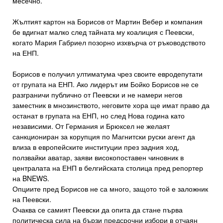
месечно.
Жълтият картон на Борисов от Мартин Вебер и компания
бе вдигнат малко след тайната му коалиция с Пеевски,
когато Мария Габриел позорно изхвърча от ръководството
на ЕНП.
Борисов е получил ултиматума чрез своите евродепутати
от групата на ЕНП. Ако лидерът им Бойко Борисов не се
разграничи публично от Пеевски и не намери негов
заместник в мнозинството, неговите хора ще имат право да
останат в групата на ЕНП, но след Нова година като
независими. От Германия и Брюксел не желаят
санкциониран за корупция по Магнитски руски агент да
влиза в европейските институции през задния ход,
ползвайки аватар, заяви високопоставен чиновник в
централата на ЕНП в белгийската столица пред репортер
на BNEWS.
Опциите пред Борисов не са много, защото той е заложник
на Пеевски.
Очаква се самият Пеевски да опита да стане първа
политическа сила на бързи предсрочни избори в отчаян