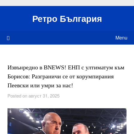
Skip
to
Ретро България
content
Menu
Извънредно в BNEWS! ЕНП с ултиматум към
Борисов: Разграничи се от корумпирания
Пеевски или умри за нас!
Posted on август 31, 2025