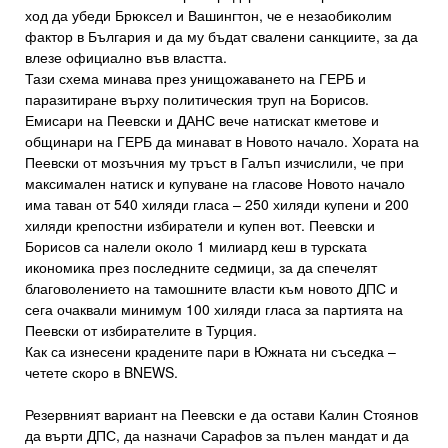
ход да убеди Брюксел и Вашингтон, че е незаобиколим
фактор в България и да му бъдат свалени санкциите, за да
влезе официално във властта.
Тази схема минава през унищожаването на ГЕРБ и
паразитиране върху политическия труп на Борисов.
Емисари на Пеевски и ДАНС вече натискат кметове и
общинари на ГЕРБ да минават в Новото начало. Хората на
Пеевски от мозъчния му тръст в Галъп изчислили, че при
максимален натиск и купуване на гласове Новото начало
има таван от 540 хиляди гласа – 250 хиляди купени и 200
хиляди крепостни избиратели и купен вот. Пеевски и
Борисов са налели около 1 милиард кеш в турската
икономика през последните седмици, за да спечелят
благоволението на тамошните власти към новото ДПС и
сега очаквали минимум 100 хиляди гласа за партията на
Пеевски от избирателите в Турция.
Как са изнесени крадените пари в Южната ни съседка –
четете скоро в BNEWS.
Резервният вариант на Пеевски е да остави Калин Стоянов
да върти ДПС, да назначи Сарафов за пълен мандат и да