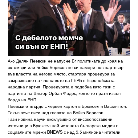
Ако Делян Пеевски не напусне Бг политиката до края на
октомври или Бойко Борисов не си намери нов партньор
във властта на негово място, стартира процедура за
замразяване на членството на ГЕРБ в Европейската
народна партия! Процедурата е подобна като тази с
партията на Виктор Орбан Фидес, която го прати извън
борда на ЕНП.
Пеевски е твърдо с червен картон в Брюксел и Вашингтон.
Такъв вече виси над главата на Бойко Борисов.
Тази новина научи ексклузивно от високопоставени
източници в Брюксел най-четената българска медия в
социалните мрежи BNEWS с над 5,5 милиона читатели