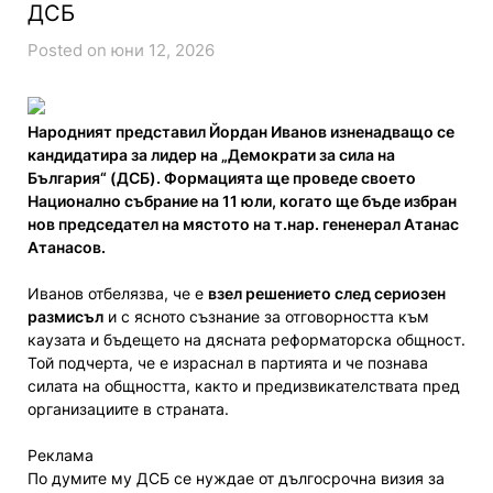
ДСБ
Posted on юни 12, 2026
Народният представил Йордан Иванов изненадващо се
кандидатира за лидер на „Демократи за сила на
България“ (ДСБ). Формацията ще проведе своето
Национално събрание на 11 юли, когато ще бъде избран
нов председател на мястото на т.нар. гененерал Атанас
Атанасов.
Иванов отбелязва, че е
взел решението след сериозен
размисъл
и с ясното съзнание за отговорността към
каузата и бъдещето на дясната реформаторска общност.
Той подчерта, че е израснал в партията и че познава
силата на общността, както и предизвикателствата пред
организациите в страната.
Реклама
По думите му ДСБ се нуждае от дългосрочна визия за