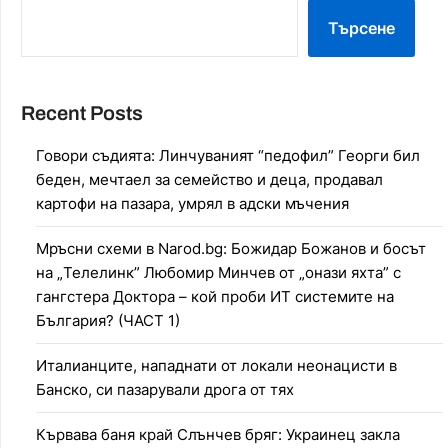
Търсене
Recent Posts
Говори съдията: Линчуваният “педофил” Георги бил
беден, мечтаел за семейство и деца, продавал
картофи на пазара, умрял в адски мъчения
Мръсни схеми в Narod.bg: Божидар Божанов и босът
на „Телелинк” Любомир Минчев от „онази яхта” с
гангстера Доктора – кой проби ИТ системите на
България? (ЧАСТ 1)
Италианците, нападнати от локали неонацисти в
Банско, си пазарували дрога от тях
Кървава баня край Слънчев бряг: Украинец закла