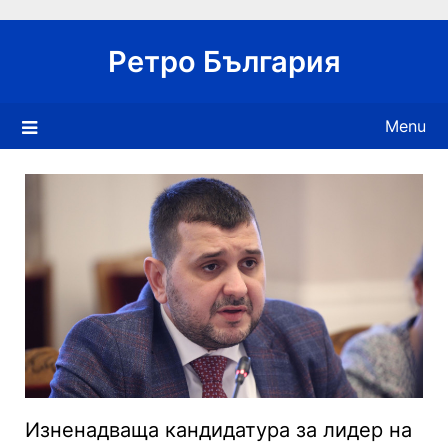
Skip
to
Ретро България
content
Menu
Изненадваща кандидатура за лидер на