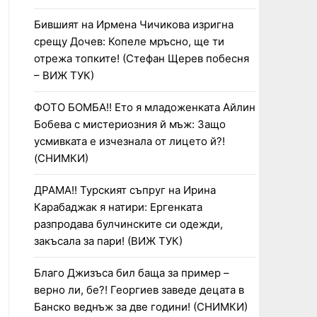
Бившият на Ирмена Чичикова изригна
срещу Дочев: Копеле мръсно, ще ти
отрежа топките! (Стефан Щерев побесня
– ВИЖ ТУК)
ФОТО БОМБА!! Ето я младоженката Айлин
Бобева с мистериозния й мъж: Защо
усмивката е изчезнала от лицето й?!
(СНИМКИ)
ДРАМА!! Турският съпруг на Ирина
Карабаджак я натири: Ергенката
разпродава булчинските си одежди,
закъсала за пари! (ВИЖ ТУК)
Благо Джизъса бил баща за пример –
верно ли, бе?! Георгиев заведе децата в
Банско веднъж за две години! (СНИМКИ)