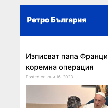
Skip
to
content
Ретро България
Изписват папа Франци
коремна операция
Posted on юни 16, 2023