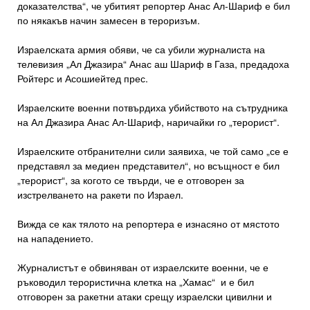
доказателства“, че убитият репортер Анас Ал-Шариф е бил
по някакъв начин замесен в тероризъм.
Израелската армия обяви, че са убили журналиста на
телевизия „Ал Джазира“ Анас аш Шариф в Газа, предадоха
Ройтерс и Асошиейтед прес.
Израелските военни потвърдиха убийството на сътрудника
на Ал Джазира Анас Ал-Шариф, наричайки го „терорист“.
Израелските отбранителни сили заявиха, че той само „се е
представял за медиен представител“, но всъщност е бил
„терорист“, за когото се твърди, че е отговорен за
изстрелването на ракети по Израел.
Вижда се как тялото на репортера е изнасяно от мястото
на нападението.
Журналистът е обвиняван от израелските военни, че е
ръководил терористична клетка на „Хамас“ и е бил
отговорен за ракетни атаки срещу израелски цивилни и