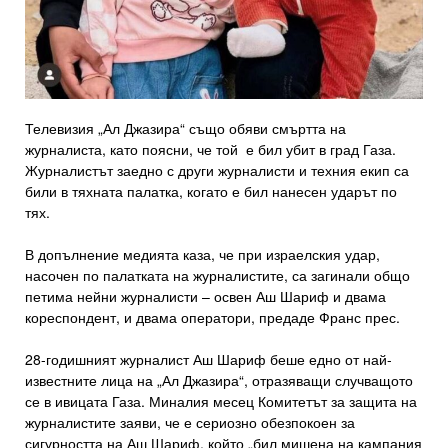
Телевизия „Ал Джазира“ също обяви смъртта на
журналиста, като поясни, че той е бил убит в град Газа.
Журналистът заедно с други журналисти и техния екип са
били в тяхната палатка, когато е бил нанесен ударът по
тях.
В допълнение медията каза, че при израелския удар,
насочен по палатката на журналистите, са загинали общо
петима нейни журналисти – освен Аш Шариф и двама
кореспондент, и двама оператори, предаде Франс прес.
28-годишният журналист Аш Шариф беше едно от най-
известните лица на „Ал Джазира“, отразяващи случващото
се в ивицата Газа. Миналия месец Комитетът за защита на
журналистите заяви, че е сериозно обезпокоен за
сигурността на Аш Шариф, който „бил мишена на кампания