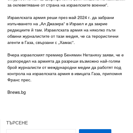
за оклеветяване от страна на израелските военни“.
Израелската армия реши през май 2024 г. да забрани
излъчването на „Ал Джазира“ в Израел и да закрие
редакциите й там. Израелската армия на няколко пъти
обвини журналистите от тази медия, че са терористични
агенти в Газа, свързани с „Хамас“.
Вчера израелският премиер Бенямин Нетаняху заяви, че е
разпоредил на армията да разреши възможно най-голям
брой журналисти от международни медии да работят под
контрола на израелската армия в ивицата Газа, припомня
Франс прес.
Bnews.bg
ТЪРСЕНЕ