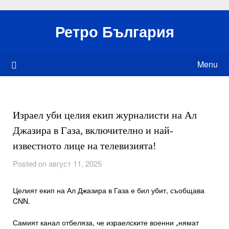
Skip
to
Ретро България
content
Menu
Израел уби целия екип журналисти на Ал
Джазира в Газа, включително и най-
известното лице на телевизията!
Posted on август 11, 2025
Целият екип на Ал Джазира в Газа е бил убит, съобщава
CNN.
Самият канал отбеляза, че израелските военни „нямат