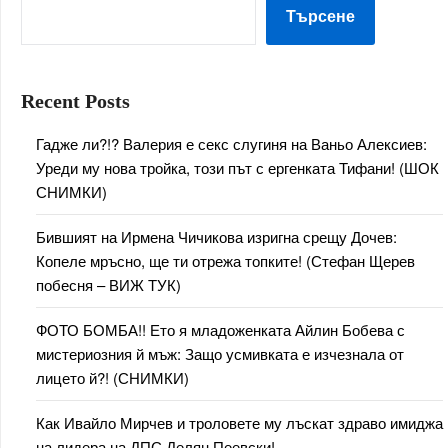
Търсене
Recent Posts
Гадже ли?!? Валерия е секс слугиня на Ваньо Алексиев:
Уреди му нова тройка, този път с ергенката Тифани! (ШОК
СНИМКИ)
Бившият на Ирмена Чичикова изригна срещу Дочев:
Копеле мръсно, ще ти отрежа топките! (Стефан Щерев
побесня – ВИЖ ТУК)
ФОТО БОМБА!! Ето я младоженката Айлин Бобева с
мистериозния й мъж: Защо усмивката е изчезнала от
лицето й?! (СНИМКИ)
Как Ивайло Мирчев и троловете му лъскат здраво имиджа
на лидера на ДПС Делян Пеевски!