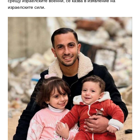
срещу израелските военни, се казва в изявление на
израелските сили.