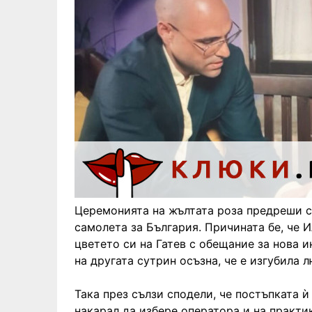
Церемонията на жълтата роза предреши съ
самолета за България. Причината бе, че 
цветето си на Гатев с обещание за нова и
на другата сутрин осъзна, че е изгубила 
Така през сълзи сподели, че постъпката ѝ
накарал да избере оператора и на практи