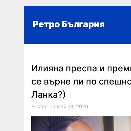
Skip
to
content
Ретро България
Илияна преспа и прем
се върне ли по спешн
Ланка?)
Posted on май 14, 2026