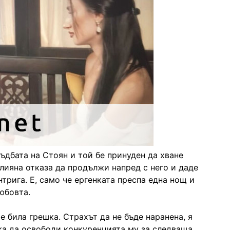
дбата на Стоян и той бе принуден да хване
Илияна отказа да продължи напред с него и даде
нтрига. Е, само че ергенката преспа една нощ и
любовта.
 е била грешка. Страхът да не бъде наранена, я
ка да освободи конкуренцията му за следваща