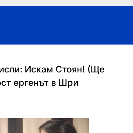
исли: Искам Стоян! (Ще
ост ергенът в Шри