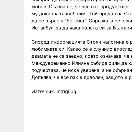
любов. Оказва се, че все пак продуцентът
му докарва главоболия. Той предал на Ст
да се върне в “Ергенът”. Свръзката се слу
Истанбул, за да чака полета си за Българи
Според информацията Стоян наистина е р
любимката си. Какво се е случило впоследс
двамата не са заедно, което означава, че 
Междувременно Илияна събира сили да каже
подчертава, че иска уверена, а не обърка
Допълва, че все пак е доволен, защото е 
Източник: intrigi.bg