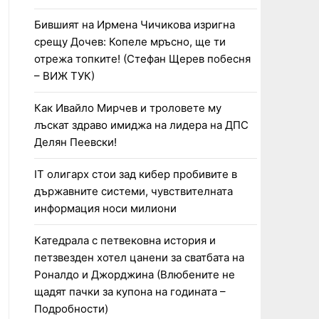
Бившият на Ирмена Чичикова изригна
срещу Дочев: Копеле мръсно, ще ти
отрежа топките! (Стефан Щерев побесня
– ВИЖ ТУК)
Как Ивайло Мирчев и троловете му
лъскат здраво имиджа на лидера на ДПС
Делян Пеевски!
IT олигарх стои зад кибер пробивите в
държавните системи, чувствителната
информация носи милиони
Катедрала с петвековна история и
петзвезден хотел цанени за сватбата на
Роналдо и Джорджина (Влюбените не
щадят пачки за купона на годината –
Подробности)