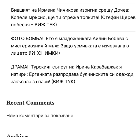
Бившият на Ирмена Чичикова изригна срещу Дочев:
Копеле мръсно, ще ти отрежа топките! (Стефан Щерев
побесня – ВИЖ ТУК)
ФОТО БОМБА!! Ето я младоженката Айлин Бобева с
мистериозния й мъж: Защо усмивката е изчезнала от
лицето й?! (СНИМКИ)
ДРАМА!! Турският съпруг на Ирина Карабаджак я
натири: Ергенката разпродава булчинските си одежди,
закъсала за пари! (ВИЖ ТУК)
Recent Comments
Няма коментари за показване.
Archives