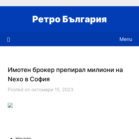
Skip
to
Ретро България
content
Menu
Имотен брокер препирал милиони на
Nexo в София
Posted on октомври 15, 2023
Начало