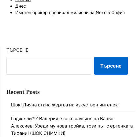
Днес
Имотен брокер препирал милиони на Nexo в София
ТЪРСЕНЕ
Търсене
Recent Posts
Шок! Лияна стана жертва на изкуствен интелект
Гадже ли?!? Валерия е секс слугиня на Ваньо
Алексиев: Уреди му нова тройка, този път с ергенката
Тифани! (ШОК СНИМКИ)