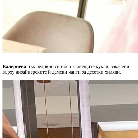
Валериева
пък редовно си носи зловещите кукли, закачени
върху дизайнерските й дамски чанти за десетки хиляди.