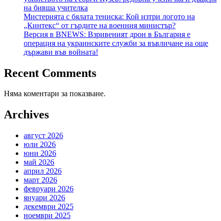
на бивша учителка
Мистерията с бялата тениска: Кой изтри логото на
„Кинтекс“ от гърдите на военния министър?
Версия в BNEWS: Взривеният дрон в България е
операция на украинските служби за въвличане на още
държави във войната!
Recent Comments
Няма коментари за показване.
Archives
август 2026
юли 2026
юни 2026
май 2026
април 2026
март 2026
февруари 2026
януари 2026
декември 2025
ноември 2025