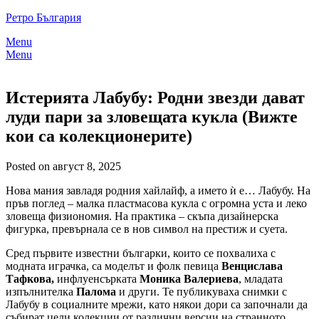
Skip
Ретро България
to
Menu
content
Menu
Истерията Лабубу: Родни звезди дават
луди пари за зловещата кукла (Вижте
кои са колекционерите)
Posted on август 8, 2025
Нова мания завладя родния хайлайф, а името ѝ е… Лабубу. На
пръв поглед – малка пластмасова кукла с огромна уста и леко
зловеща физиономия. На практика – скъпа дизайнерска
фигурка, превърнала се в нов символ на престиж и суета.
Сред първите известни българки, които се похвалиха с
модната играчка, са моделът и фолк певица
Венцислава
Тафкова,
инфлуенсърката
Моника Валериева
, младата
изпълнителка
Палома
и други. Те публикуваха снимки с
Лабубу в социалните мрежи, като някои дори са започнали да
събират цели колекции от различни версии на странното