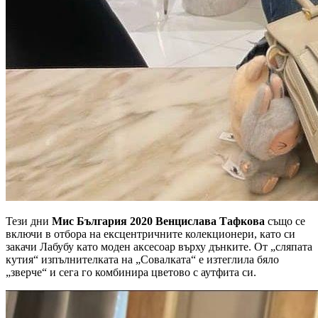
Тези дни
Мис България 2020 Венцислава Тафкова
също се
включи в отбора на ексцентричните колекционери, като си
закачи Лабубу като моден аксесоар върху дънките. От „сляпата
кутия“ изпълнителката на „Совалката“ е изтеглила бяло
„зверче“ и сега го комбинира цветово с аутфита си.