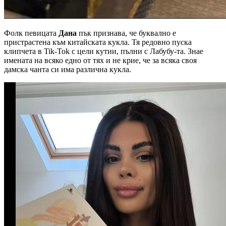
Фолк певицата
Дана
пък признава, че буквално е
пристрастена към китайската кукла. Тя редовно пуска
клипчета в Tik-Tok с цели кутии, пълни с Лабубу-та. Знае
имената на всяко едно от тях и не крие, че за всяка своя
дамска чанта си има различна кукла.