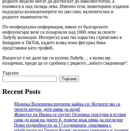
редките модели могат да достигнат до няколкостотин, а
понякога и над хиляда лева. Именно тези лимитирани издания
подлудиха колекционерите по цял свят, включително и
родните знаменитости.
По неофициална информация, някои от българските
инфлуенсъри вече са похарчили над 1000 лева за своите
Лабубу колекции. Интересът към тях нараства стремглаво в
Instagram и TikTok, където всяка нова фигурка бива
представяна като трофей.
Въпросът е не дали ще си купиш Лабубу… а колко ще
похарчиш, преди да се сдобиеш с рядкото „зъбато съкровище“.
Търсене
Търсене
Recent Posts
Моника Валериева вцепени майка си: Котките ми са
твоите внуци, дете няма да родя!
Животът на Ивана се срути! Огромна трагедия я оставя
сама до края на дните й, повече мъж няма да погледне
Нови подробности за 17-годишната, свързвана с
убийството на Георги Кузев: редовна ученичка и дъщеря