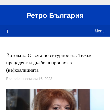
Skip
to
Ретро България
content
Menu
Йотова за Съвета по сигурността: Тежък
прецедент и дълбока пропаст в
(не)коалицията
Posted on ноември 16, 2023