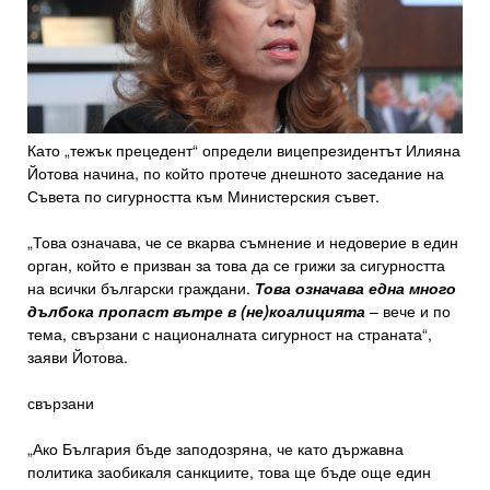
Като „тежък прецедент“ определи вицепрезидентът Илияна
Йотова начина, по който протече днешното заседание на
Съвета по сигурността към Министерския съвет.
„Това означава, че се вкарва съмнение и недоверие в един
орган, който е призван за това да се грижи за сигурността
на всички български граждани.
Това означава една много
дълбока пропаст вътре в (не)коалицията
– вече и по
тема, свързани с националната сигурност на страната“,
заяви Йотова.
свързани
„Ако България бъде заподозряна, че като държавна
политика заобикаля санкциите, това ще бъде още един