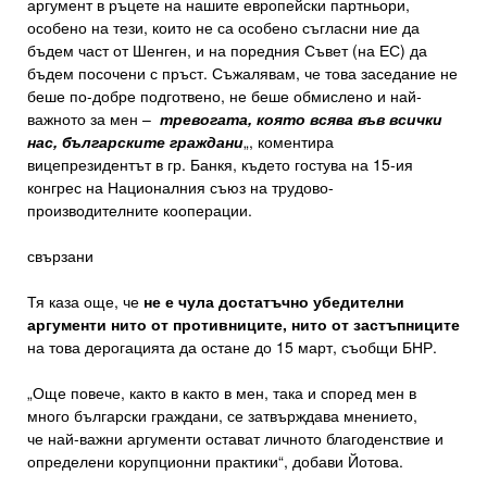
аргумент в ръцете на нашите европейски партньори,
особено на тези, които не са особено съгласни ние да
бъдем част от Шенген, и на поредния Съвет (на ЕС) да
бъдем посочени с пръст. Съжалявам, че това заседание не
беше по-добре подготвено, не беше обмислено и най-
важното за мен –
тревогата, която всява във всички
нас, българските граждани
„, коментира
вицепрезидентът в гр. Банкя, където гостува на 15-ия
конгрес на Националния съюз на трудово-
производителните кооперации.
свързани
Тя каза още, че
не е чула достатъчно убедителни
аргументи нито от противниците, нито от застъпниците
на това дерогацията да остане до 15 март, съобщи БНР.
„Още повече, както в както в мен, така и според мен в
много български граждани, се затвърждава мнението,
че най-важни аргументи остават личното благоденствие и
определени корупционни практики“, добави Йотова.