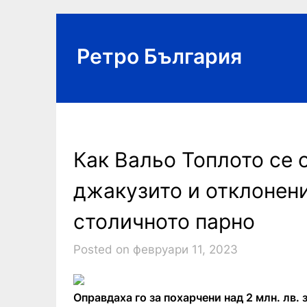
Skip
to
content
Ретро България
Как Вальо Топлото се 
джакузито и отклонени 
столичното парно
Posted on февруари 11, 2023
Оправдаха го за похарчени над 2 млн. лв.