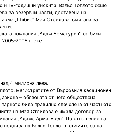
о и 18-годишни уискита, Вальо Топлото беше
ева за резервни части, доставени на
фирма „Шибър“ Мая Стоилова, смятана за
ачки.
ската компания „Адам Арматурен“, са били
 2005-2006 г. със
 над 4 милиона лева.
оплото, магистратите от Върховния касационен
д закона – обявената от него обществена
а парното била правилно спечелена от частното
нията на Мая Стоилова е имала договор за
омпания „Адамс Арматурен“. По отношение на
с подписа на Вальо Топлото, съдиите са на