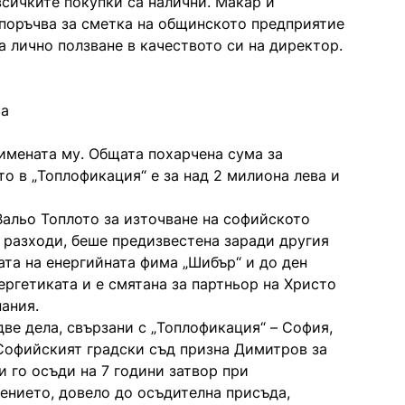
всичките покупки са налични. Макар и
 поръчва за сметка на общинското предприятие
а лично ползване в качеството си на директор.
та
 имената му. Общата похарчена сума за
то в „Топлофикация“ е за над 2 милиона лева и
Вальо Топлото за източване на софийското
 разходи, беше предизвестена заради другия
та на енергийната фима „Шибър“ и до ден
ергетиката и е смятана за партньор на Христо
ания.
ве дела, свързани с „Топлофикация“ – София,
 Софийският градски съд призна Димитров за
и го осъди на 7 години затвор при
ението, довело до осъдителна присъда,