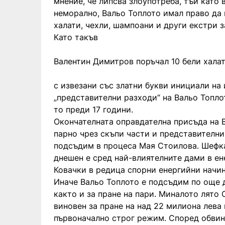
мнение, че липсва злоупотреба, тъй като 
неморално, Вальо Топлото имал право да
халати, чехли, шампоани и други екстри з
Като такъв
Валентин Димитров поръчал 10 бели хала
с извезани със златни букви инициали на
„представителни разходи“ на Вальо Топло
то преди 17 години.
Окончателната оправдателна присъда на 
парно чрез скъпи части и представителни
подсъдим в процеса Мая Стоилова. Шефка
днешен е сред най-влиятелните дами в ен
Ковачки в редица спорни енергийни начин
Иначе Вальо Топлото е подсъдим по още д
както и за пране на пари. Миналото лято
виновен за пране на над 22 милиона лева 
първоначално строг режим. Според обвин