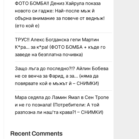
ФОТО БОМБА!! Дениз Хайрула показа
новото си гадже: Най-после мъж й
обърна внимание за повече от веднъж!
(ето кой е)
ТРУС!! Алекс Богданска гепи Мартин
К*ра… за к*ра! (ФОТО БОМБА + къде го
заведе на безплатна почивка)
Защо лъга до последно?!? Айлин Бобева
не се венча за Фарид, а за… (няма да
повярвате кой е мъжът й – СНИМКИ)
Мара седяла до Ламин Ямал в Сен Тропе
и не го познала! (Потребители: А той
разпозна ли наш’та крава?! – СНИМКИ)
Recent Comments