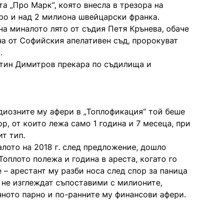
а „Про Марк“, която внесла в трезора на
ро и над 2 милиона швейцарски франка.
на миналото лято от съдия Петя Крънева, обаче
на от Софийския апелативен съд, пророкуват
.
нтин Димитров прекара по съдилища и
ндиозните му афери в „Топлофикация“ той беше
ор, от които лежа само 1 година и 7 месеца, при
т тип.
алото на 2018 г. след предложение, дошло
Топлото полежа и година в ареста, когато го
е – арестант му разби носа след спор за паница
 не изглеждат съпоставими с милионите,
чното парно и по-ранните му финансови афери.