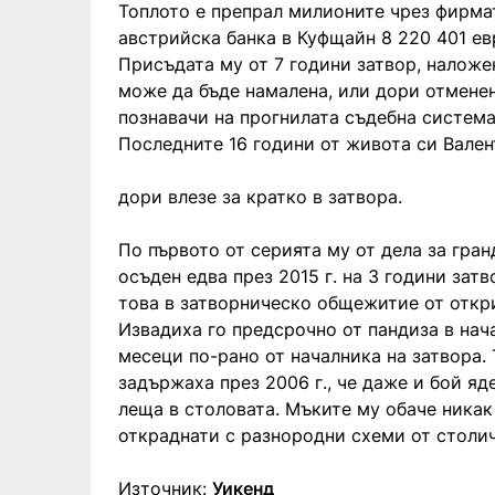
Топлото е препрал милионите чрез фирмат
австрийска банка в Куфщайн 8 220 401 ев
Присъдата му от 7 години затвор, наложе
може да бъде намалена, или дори отмене
познавачи на прогнилата съдебна система
Последните 16 години от живота си Вале
дори влезе за кратко в затвора.
По първото от серията му от дела за гра
осъден едва през 2015 г. на 3 години затв
това в затворническо общежитие от откри
Извадиха го предсрочно от пандиза в нач
месеци по-рано от началника на затвора. 
задържаха през 2006 г., че даже и бой яд
леща в столовата. Мъките му обаче никак
откраднати с разнородни схеми от столи
Източник:
Уикенд