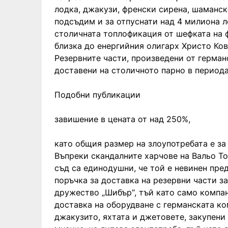
лодка, джакузи, френски сирена, шаманск
подсъдим и за отпуснати над 4 милиона л
столичната топлофикация от шефката на 
близка до енергийния олигарх Христо Ков
Резервните части, произведени от герман
доставени на столичното парно в периода
Подобни публикации
завишение в цената от над 250%,
като общия размер на злоупотребата е за
Въпреки скандалните харчове на Вальо Т
съд са единодушни, че той е невинен пре
поръчка за доставка на резервни части з
дружество „Шибър“, тъй като само компа
доставка на оборудване с германската к
джакузито, яхтата и джетовете, закупени 