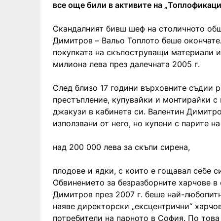
все още били в активите на „Топлофикаци
Скандалният бивш шеф на столичното об
Димитров – Вальо Топлото беше окончате
покупката на скъпоструващи материали и 
милиона лева през далечната 2005 г.
След близо 17 години върховните съдии р
престъпление, купувайки и монтирайки с
джакузи в кабинета си. Валентин Димитро
използвани от него, но купени с парите н
над 200 000 лева за скъпи сирена,
плодове и ядки, с които е гощавал себе с
Обвинението за безразборните харчове в 
Димитров през 2007 г. беше най-любопит
наяве директорски „ексцентрични“ харчов
потребители на парното в София. По това 