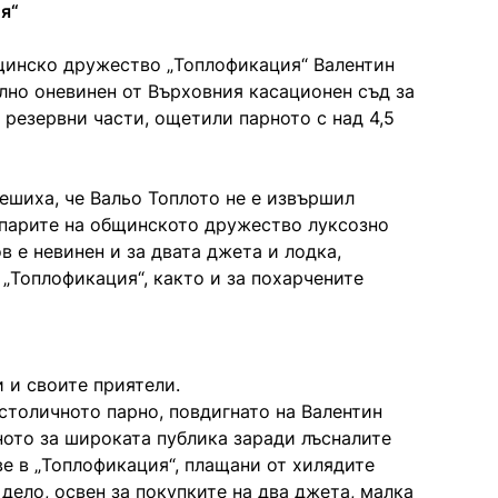
я“
щинско дружество „Топлофикация“ Валентин
лно оневинен от Върховния касационен съд за
резервни части, ощетили парното с над 4,5
ешиха, че Вальо Топлото не е извършил
 парите на общинското дружество луксозно
в е невинен и за двата джета и лодка,
а „Топлофикация“, както и за похарчените
и и своите приятели.
столичното парно, повдигнато на Валентин
ното за широката публика заради лъсналите
е в „Топлофикация“, плащани от хилядите
дело, освен за покупките на два джета, малка