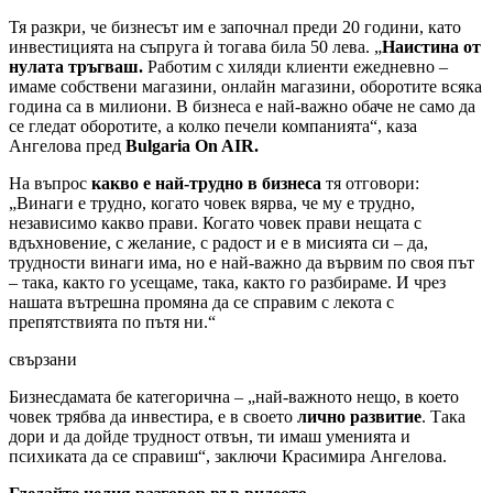
Тя разкри, че бизнесът им е започнал преди 20 години, като
инвестицията на съпруга ѝ тогава била 50 лева. „
Наистина от
нулата тръгваш.
Работим с хиляди клиенти ежедневно –
имаме собствени магазини, онлайн магазини, оборотите всяка
година са в милиони. В бизнеса е най-важно обаче не само да
се гледат оборотите, а колко печели компанията“, каза
Ангелова пред
Bulgaria On AIR.
На въпрос
какво е най-трудно в бизнеса
тя отговори:
„Винаги е трудно, когато човек вярва, че му е трудно,
независимо какво прави. Когато човек прави нещата с
вдъхновение, с желание, с радост и е в мисията си – да,
трудности винаги има, но е най-важно да вървим по своя път
– така, както го усещаме, така, както го разбираме. И чрез
нашата вътрешна промяна да се справим с лекота с
препятствията по пътя ни.“
свързани
Бизнесдамата бе категорична – „най-важното нещо, в което
човек трябва да инвестира, е в своето
лично развитие
. Така
дори и да дойде трудност отвън, ти имаш уменията и
психиката да се справиш“, заключи Красимира Ангелова.