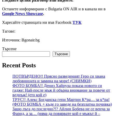
Гледайте целия разговор във видеото.
Останете информирани с Bulgaria ON AIR и в канала ни в
Google News Showcase
.
Харесайте страницата ни във Facebook
ТУК
Тагове:
Източник: Bgonair.bg
Търсене
Търсене
Recent Posts
ПОТВЪРДЕНО!! Прясно разведеният Геро си хвана
любовницата и замина на море! (СНИМКИ)
ФОТО БОМБА!! Дениз Хайрула показа новото си
гадже: Най-после мъж й обърна внимание за повече от
веднъж! (ето кой е)
ТРУС!! Алекс Богданска гепи Мартин К*ра… за к*ра!
(ФОТО БОМБА + къде го заведе на безплатна почивка)
Защо лъга до последно?!? Айлин Бобева не се венча за
Фарид, а за… (няма да повярвате кой е мъжът й –