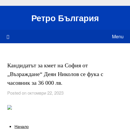
Skip
to
Ретро България
content
Menu
Кандидатът за кмет на София от
„Възраждане“ Деян Николов се фука с
часовник за 36 000 лв.
Posted on октомври 22, 2023
Начало