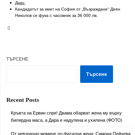
Днес
Кандидатът за кмет на София от „Възраждане“ Деян
Николов се фука с часовник за 36 000 лв.
ТЪРСЕНЕ
Търсене
Recent Posts
Кръвта на Ервин спря! Двама обарват жена му върху
билярдна маса, а Дара е надупена и ухилена (ФОТО)
От невзрачно момиче до фатална жена: Симона Пейчева