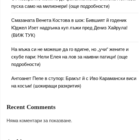
пуска само на милионери! (още подробности)
Смазаната Венета Костова в шок: Бившият й годеник
Юджел Изет надрънка куп лъжи пред Дениз Хайрула!
(ВИЖ ТУК)
На мъжа си не можеше да го вдигне, но „учи“ жените и
скубе пари: Нели Елея на лов за наивни патици! (още
подробности)
Антоанет Пепе в ступор: Бракът й с Иво Карамански виси
на косъм! (шокиращи разкрития)
Recent Comments
Няма коментари за показване.