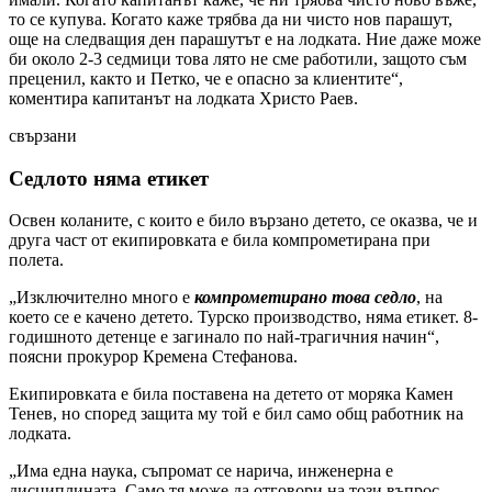
то се купува. Когато каже трябва да ни чисто нов парашут,
още на следващия ден парашутът е на лодката. Ние даже може
би около 2-3 седмици това лято не сме работили, защото съм
преценил, както и Петко, че е опасно за клиентите“,
коментира капитанът на лодката Христо Раев.
свързани
Седлото няма етикет
Освен коланите, с които е било вързано детето, се оказва, че и
друга част от екипировката е била компрометирана при
полета.
„Изключително много е
компрометирано това седло
, на
което се е качено детето. Турско производство, няма етикет. 8-
годишното детенце е загинало по най-трагичния начин“,
поясни прокурор Кремена Стефанова.
Екипировката е била поставена на детето от моряка Камен
Тенев, но според защита му той е бил само общ работник на
лодката.
„Има една наука, съпромат се нарича, инженерна е
дисциплината. Само тя може да отговори на този въпрос –