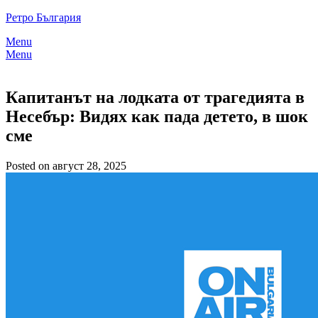
Skip
Ретро България
to
Menu
content
Menu
Капитанът на лодката от трагедията в
Несебър: Видях как пада детето, в шок
сме
Posted on август 28, 2025