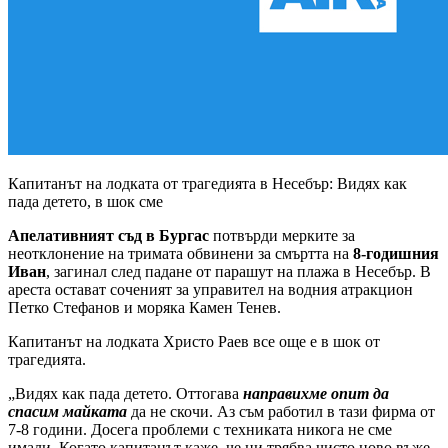
Капитанът на лодката от трагедията в Несебър: Видях как
пада детето, в шок сме
Апелативният съд в Бургас
потвърди мерките за
неотклонение на тримата обвинени за смъртта на
8-годишния
Иван
, загинал след падане от парашут на плажа в Несебър. В
ареста остават соченият за управител на водния атракцион
Петко Стефанов и моряка Камен Тенев.
Капитанът на лодката Христо Раев все още е в шок от
трагедията.
„Видях как пада детето. Оттогава
направихме опит да
спасим майката
да не скочи. Аз съм работил в тази фирма от
7-8 години. Досега проблеми с техниката никога не сме
имали. Когато капитанът каже, че ни трябва чисто ново въже,