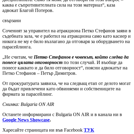
каква е съпротивителната сила на този материал“, каза
адвокат Благой Потеров.
свързани
Соченият за управител на атракциона Петко Стефанов заяви в
съдебната зала, че е работил на атракциона само като касиер и
никога не му е било възлагано да отговаря за оборудването на
парасейлинга.
„Не считам, че
Петко Стефанов е човекът, който следва да
понесе цялата отговорност
по този случай. И въобще да
понесе каквато и да било отговорност“, поясни адвокатът на
Петко Стефанов – Петър Димитров.
От прокуратурата заявиха, че на следващ етап от делото могат
да бъдат привлечени като обвиняеми и собствениците на
фирмата за парасейлинг.
Снимка: Bulgaria ON AIR
Останете информирани с Bulgaria ON AIR и в канала ни в
Google News Showcase
.
Харесайте страницата ни във Facebook
ТУК