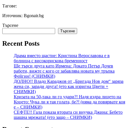
Тагове:
Източник: Bgonair.bg
Търсене
Търсене
Recent Posts
Драма вместо щастие: Кристина Верославова е в
болница с високорискова бременност
Ще търси друга като Ирмена: Докато Петър Дочев
работи, вижте с кого се забавлява новата му тръпка
Фейгин! (СНИМКИ)
ДОЛНО!! Владо Караджов от „Бригада Нов дом“ заряза
жена си, заради друга! (ето как изригна Цвети +
СНИМКИ)
Кризата на 50-така ли го удари?! Надя издра лицето на
Коцето: Чука ли я тая голата, бе?! (няма да повярвате коя
е – СНИМКИ)
СЕФТЕ!! Гала показа втората си внучка Джина: Бебето
шашна мрежата! (ето защо – СНИМКИ)