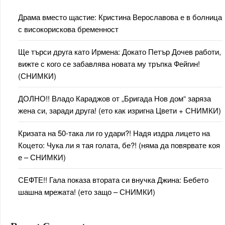
Драма вместо щастие: Кристина Верославова е в болница
с високорискова бременност
Ще търси друга като Ирмена: Докато Петър Дочев работи,
вижте с кого се забавлява новата му тръпка Фейгин!
(СНИМКИ)
ДОЛНО!! Владо Караджов от „Бригада Нов дом“ заряза
жена си, заради друга! (ето как изригна Цвети + СНИМКИ)
Кризата на 50-така ли го удари?! Надя издра лицето на
Коцето: Чука ли я тая голата, бе?! (няма да повярвате коя
е – СНИМКИ)
СЕФТЕ!! Гала показа втората си внучка Джина: Бебето
шашна мрежата! (ето защо – СНИМКИ)