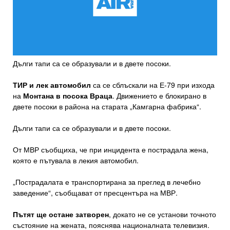
Дълги тапи са се образували и в двете посоки.
ТИР и лек автомобил
са се сблъскали на Е-79 при изхода
на
Монтана в посока Враца
. Движението е блокирано в
двете посоки в района на старата „Камгарна фабрика“.
Дълги тапи са се образували и в двете посоки.
От МВР съобщиха, че при инцидента е пострадала жена,
която е пътувала в лекия автомобил.
„Пострадалата е транспортирана за преглед в лечебно
заведение“, съобщават от пресцентъра на МВР.
Пътят ще остане затворен
, докато не се установи точното
състояние на жената, пояснява националната телевизия.