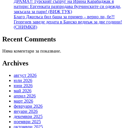
ДРАМА!! Турският съпруг на Ирина Карабаджак я
натири: Ергенката разпродава булчинските си одежди,
закъсала за пари! (ВИЖ ТУК)
Благо Джизъса бил баща за пример – верно ли, бе?!
Георгиев заведе децата в Банско веднъж за две години!
(СНИМКИ)
Recent Comments
Няма коментари за показване.
Archives
август 2026
юли 2026
юни 2026
май 2026
април 2026
март 2026
февруари 2026
януари 2026
декември 2025
ноември 2025
октомври 2025