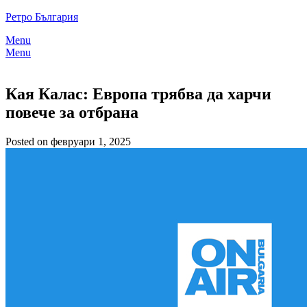
Skip
Ретро България
to
Menu
content
Menu
Кая Калас: Европа трябва да харчи
повече за отбрана
Posted on февруари 1, 2025