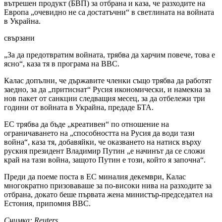
вътрешен продукт (БВП) за отбрана и каза, че разходите на
Европа „очевидно не са достатъчни“ в светлината на войната
в Украйна.
свързани
„За да предотвратим войната, трябва да харчим повече, това е
ясно“, каза тя в програма на BBC.
Калас допълни, че държавите членки също трябва да работят
заедно, за да „притиснат“ Русия икономически, и намекна за
нов пакет от санкции следващия месец, за да отбележи три
години от войната в Украйна, предаде БТА.
ЕС трябва да бъде „креативен“ по отношение на
ограничаването на „способността на Русия да води тази
война“, каза тя, добавяйки, че оказването на натиск върху
руския президент Владимир Путин „е начинът да се сложи
край на тази война, защото Путин е този, който я започна“.
Преди да поеме поста в ЕС миналия декември, Калас
многократно призоваваше за по-високи нива на разходите за
отбрана, докато беше първата жена министър-председател на
Естония, припомня BBC.
Снимка: Reuters