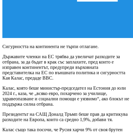
Сигурността на континента не търпи отлагане.
Държавите членки на ЕС трябва да увеличат разходите за
отбрана, за да бъдат в крак със заплахите, пред които е
изправен континентът, предупреди върховната
представителка на ЕС по външната политика и сигурността
Кая Калас, предаде BBC.
Калас, която беше министър-председател на Естония до юли
2024 г., каза, че „всяко евро, похарчено за училище,
здравеопазване и социални помощи e уязвимо“, ако блокът не
поддържа силна отбрана.
Президентът на САЩ Доналд Тръмп беше прав да критикува
разходите на Европа, които са средно 1,9%, добави тя.
Калас също така посочи, че Русия харчи 9% от своя брутен