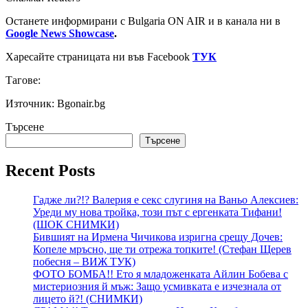
Останете информирани с Bulgaria ON AIR и в канала ни в
Google News Showcase
.
Харесайте страницата ни във Facebook
ТУК
Тагове:
Източник: Bgonair.bg
Търсене
Търсене
Recent Posts
Гадже ли?!? Валерия е секс слугиня на Ваньо Алексиев:
Уреди му нова тройка, този път с ергенката Тифани!
(ШОК СНИМКИ)
Бившият на Ирмена Чичикова изригна срещу Дочев:
Копеле мръсно, ще ти отрежа топките! (Стефан Щерев
побесня – ВИЖ ТУК)
ФОТО БОМБА!! Ето я младоженката Айлин Бобева с
мистериозния й мъж: Защо усмивката е изчезнала от
лицето й?! (СНИМКИ)