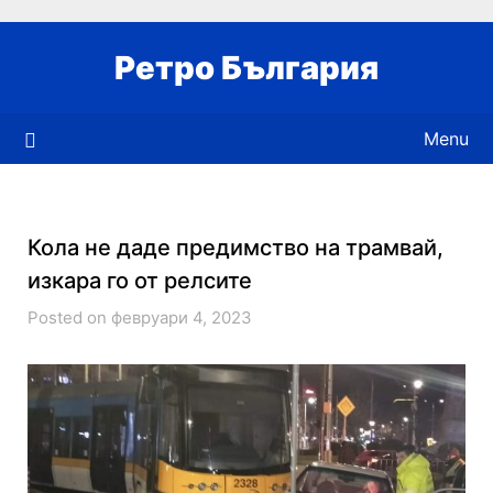
Skip
to
Ретро България
content
Menu
Кола не даде предимство на трамвай,
изкара го от релсите
Posted on февруари 4, 2023