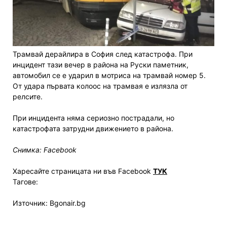
Трамвай дерайлира в София след катастрофа. При
инцидент тази вечер в района на Руски паметник,
автомобил се е ударил в мотриса на трамвай номер 5.
От удара първата колоос на трамвая е излязла от
релсите.
При инцидента няма сериозно пострадали, но
катастрофата затрудни движението в района.
Снимка: Facebook
Харесайте страницата ни във Facebook
ТУК
Тагове:
Източник: Bgonair.bg