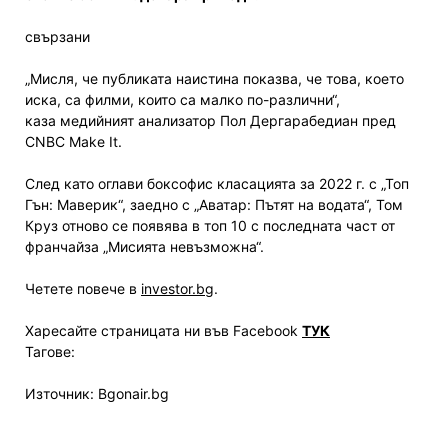
свързани
„Мисля, че публиката наистина показва, че това, което
иска, са филми, които са малко по-различни“,
каза медийният анализатор Пол Дергарабедиан пред
CNBC Make It.
След като оглави боксофис класацията за 2022 г. с „Топ
Гън: Маверик“, заедно с „Аватар: Пътят на водата“, Том
Круз отново се появява в топ 10 с последната част от
франчайза „Мисията невъзможна“.
Четете повече в
investor.bg
.
Харесайте страницата ни във Facebook
ТУК
Тагове:
Източник: Bgonair.bg