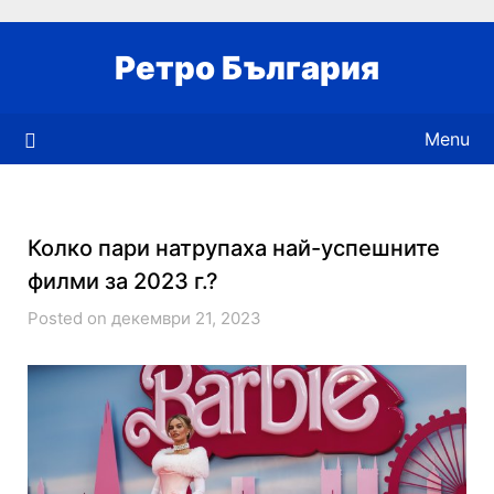
Skip
to
Ретро България
content
Menu
Колко пари натрупаха най-успешните
филми за 2023 г.?
Posted on декември 21, 2023