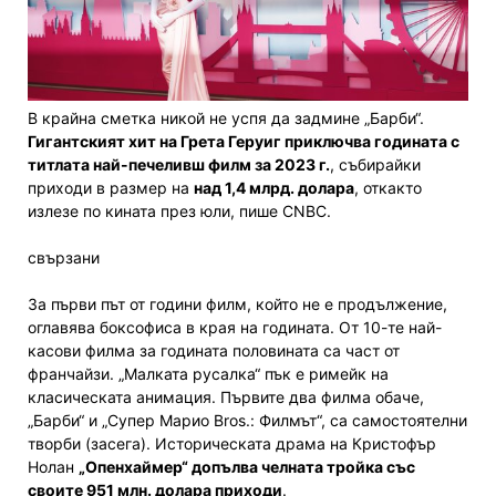
В крайна сметка никой не успя да задмине „Барби“.
Гигантският хит на Грета Геруиг приключва годината с
титлата най-печеливш филм за 2023 г.
, събирайки
приходи в размер на
над 1,4 млрд. долара
, откакто
излезе по кината през юли, пише CNBC.
свързани
За първи път от години филм, който не е продължение,
оглавява боксофиса в края на годината. От 10-те най-
касови филма за годината половината са част от
франчайзи. „Малката русалка“ пък е римейк на
класическата анимация. Първите два филма обаче,
„Барби“ и „Супер Марио Bros.: Филмът“, са самостоятелни
творби (засега). Историческата драма на Кристофър
Нолан
„Опенхаймер“ допълва челната тройка със
своите 951 млн. долара приходи
.