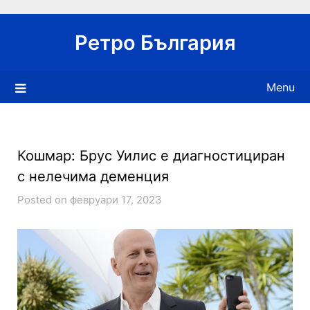
Skip
to
Ретро България
content
Menu
Кошмар: Брус Уилис е диагностициран
с нелечима деменция
Posted on февруари 17, 2023