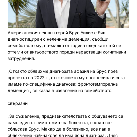
Американският екшън герой Брус Уилис е бил
диагностициран с нелечима деменция, съобщи
семейството му, по-малко от година след като той се
оттегли от актьорството поради нарастващи когнитивни
затруднения.
„Откакто обявихме диагнозата афазия на Брус през
пролетта на 2022 г., състоянието му прогресира и сега
имаме по-специфична диагноза: фронтотемпорална
деменция“, се казва в изявление на семейството.
свързани
„За съжаление, предизвикателствата с общуването са
само един от симптомите на болестта, с която се
сблъсква Брус. Макар да е болезнено, все пак е
облекчение най-накрая да има ясна диагноза. Днес