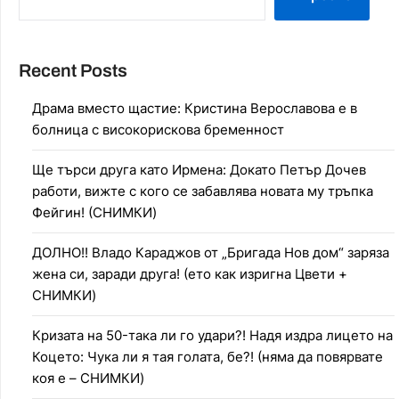
Recent Posts
Драма вместо щастие: Кристина Верославова е в
болница с високорискова бременност
Ще търси друга като Ирмена: Докато Петър Дочев
работи, вижте с кого се забавлява новата му тръпка
Фейгин! (СНИМКИ)
ДОЛНО!! Владо Караджов от „Бригада Нов дом“ заряза
жена си, заради друга! (ето как изригна Цвети +
СНИМКИ)
Кризата на 50-така ли го удари?! Надя издра лицето на
Коцето: Чука ли я тая голата, бе?! (няма да повярвате
коя е – СНИМКИ)