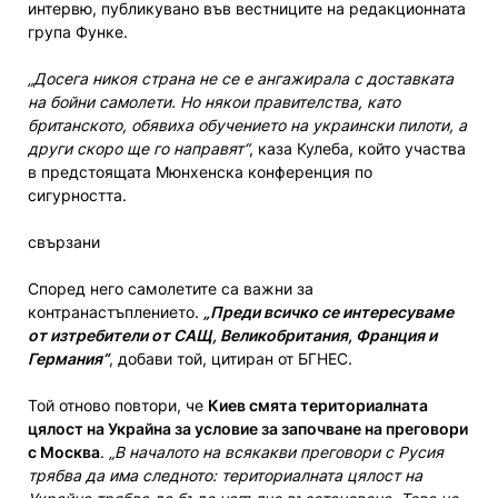
интервю, публикувано във вестниците на редакционната
група Функе.
„Досега никоя страна не се е ангажирала с доставката
на бойни самолети. Но някои правителства, като
британското, обявиха обучението на украински пилоти, а
други скоро ще го направят“
, каза Кулеба, който участва
в предстоящата Мюнхенска конференция по
сигурността.
свързани
Според него самолетите са важни за
контранастъплението.
„Преди всичко се интересуваме
от изтребители от САЩ, Великобритания, Франция и
Германия“
, добави той, цитиран от БГНЕС.
Той отново повтори, че
Киев смята териториалната
цялост на Украйна за условие за започване на преговори
с Москва
.
„В началото на всякакви преговори с Русия
трябва да има следното: териториалната цялост на