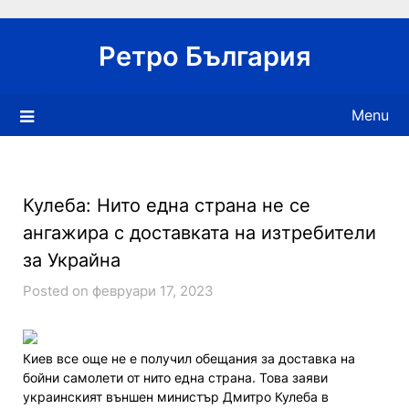
Skip
to
Ретро България
content
Menu
Кулеба: Нито една страна не се
ангажира с доставката на изтребители
за Украйна
Posted on февруари 17, 2023
Киев все още не е получил обещания за доставка на
бойни самолети от нито една страна. Това заяви
украинският външен министър Дмитро Кулеба в