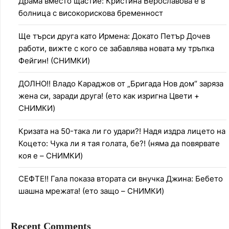
Драма вместо щастие: Кристина Верославова е в
болница с високорискова бременност
Ще търси друга като Ирмена: Докато Петър Дочев
работи, вижте с кого се забавлява новата му тръпка
Фейгин! (СНИМКИ)
ДОЛНО!! Владо Караджов от „Бригада Нов дом“ заряза
жена си, заради друга! (ето как изригна Цвети +
СНИМКИ)
Кризата на 50-така ли го удари?! Надя издра лицето на
Коцето: Чука ли я тая голата, бе?! (няма да повярвате
коя е – СНИМКИ)
СЕФТЕ!! Гала показа втората си внучка Джина: Бебето
шашна мрежата! (ето защо – СНИМКИ)
Recent Comments