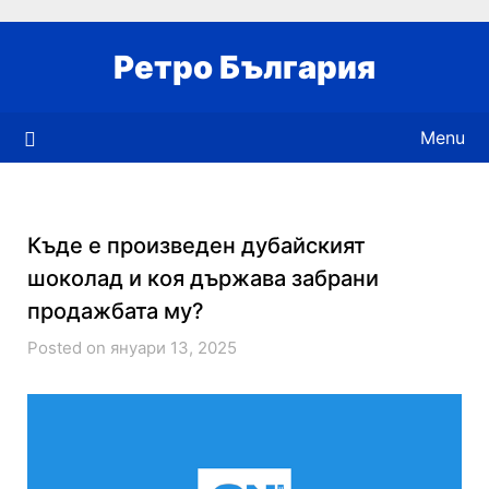
Skip
to
Ретро България
content
Menu
Къде е произведен дубайският
шоколад и коя държава забрани
продажбата му?
Posted on януари 13, 2025