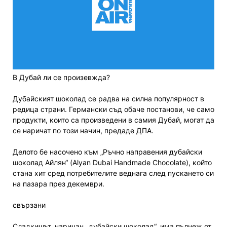
В Дубай ли се произевжда?
Дубайският шоколад се радва на силна популярност в
редица страни. Германски съд обаче постанови, че само
продукти, които са произведени в самия Дубай, могат да
се наричат по този начин, предаде ДПА.
Делото бе насочено към „Ръчно направения дубайски
шоколад Айлян“ (Alyan Dubai Handmade Chocolate), който
стана хит сред потребителите веднага след пускането си
на пазара през декември.
свързани
Сладкишът, наричан „дубайски шоколад“, има пълнеж от