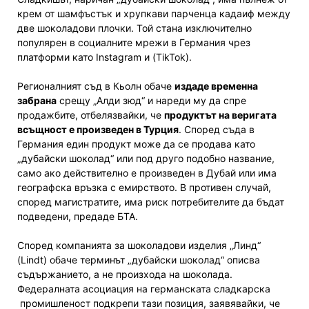
крем от шамфъстък и хрупкави парченца кадаиф между
две шоколадови плочки. Той стана изключително
популярен в социалните мрежи в Германия чрез
платформи като Instagram и (TikTok).
Регионалният съд в Кьолн обаче
издаде временна
забрана
срещу „Алди зюд“ и нареди му да спре
продажбите, отбелязвайки, че
продуктът на веригата
всъщност е произведен в Турция
. Според съда в
Германия един продукт може да се продава като
„дубайски шоколад“ или под друго подобно название,
само ако действително е произведен в Дубай или има
географска връзка с емирството. В противен случай,
според магистратите, има риск потребителите да бъдат
подведени, предаде БТА.
Според компанията за шоколадови изделия „Линд“
(Lindt) обаче терминът „дубайски шоколад“ описва
съдържанието, а не произхода на шоколада.
Федералната асоциация на германската сладкарска
промишленост подкрепи тази позиция, заявявайки, че