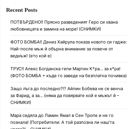
Recent Posts
ПОТВЪРДЕНО!! Прясно разведеният Геро си хвана
любовницата и замина на море! (СНИМКИ)
ФОТО БОМБА!! Дениз Хайрула показа новото си гадже:
Най-после мъж й обърна внимание за повече от
веднъж! (ето кой е)
ТРУС!! Алекс Богданска гепи Мартин К*ра… за к*ра!
(ФОТО БОМБА + къде го заведе на безплатна почивка)
Защо лъга до последно?!? Айлин Бобева не се венча
за Фарид, а за… (няма да повярвате кой е мъжът й –
СНИМКИ)
Мара седяла до Ламин Ямал в Сен Тропе и не го
познала! (Потребители: А той разпозна ли наш’та