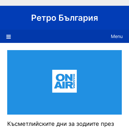
Skip
to
Ретро България
content
Menu
Късметлийските дни за зодиите през