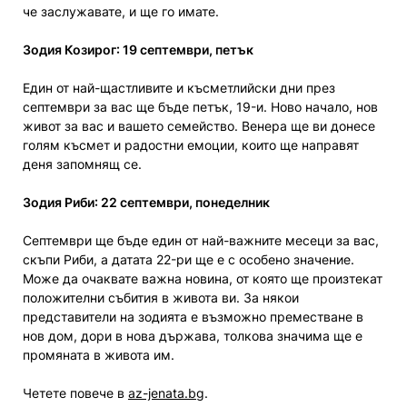
че заслужавате, и ще го имате.
Зодия Козирог: 19 септември, петък
Един от най-щастливите и късметлийски дни през
септември за вас ще бъде петък, 19-и. Ново начало, нов
живот за вас и вашето семейство. Венера ще ви донесе
голям късмет и радостни емоции, които ще направят
деня запомнящ се.
Зодия Риби: 22 септември, понеделник
Септември ще бъде един от най-важните месеци за вас,
скъпи Риби, а датата 22-ри ще е с особено значение.
Може да очаквате важна новина, от която ще произтекат
положителни събития в живота ви. За някои
представители на зодията е възможно преместване в
нов дом, дори в нова държава, толкова значима ще е
промяната в живота им.
Четете повече в
az-jenata.bg
.