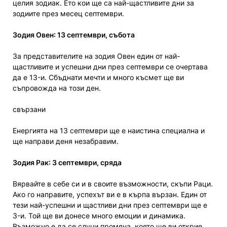
целия зодиак. Ето кои ще са най-щастливите дни за
зодиите през месец септември.
Зодия Овен: 13 септември, събота
За представителите на зодия Овен един от най-
щастливите и успешни дни през септември се очертава
да е 13-и. Сбъднати мечти и много късмет ще ви
съпровожда на този ден.
свързани
Енергията на 13 септември ще е наистина специална и
ще направи деня незабравим.
Зодия Рак: 3 септември, сряда
Вярвайте в себе си и в своите възможности, скъпи Раци.
Ако го направите, успехът ви е в кърпа вързан. Един от
тези най-успешни и щастливи дни през септември ще е
3-и. Той ще ви донесе много емоции и динамика.
Възможно е да се случи промяна, която ще ви открие