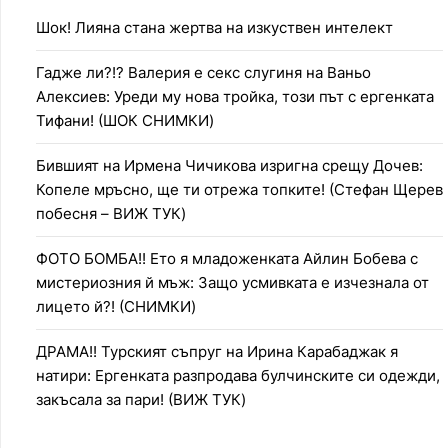
Шок! Лияна стана жертва на изкуствен интелект
Гадже ли?!? Валерия е секс слугиня на Ваньо
Алексиев: Уреди му нова тройка, този път с ергенката
Тифани! (ШОК СНИМКИ)
Бившият на Ирмена Чичикова изригна срещу Дочев:
Копеле мръсно, ще ти отрежа топките! (Стефан Щерев
побесня – ВИЖ ТУК)
ФОТО БОМБА!! Ето я младоженката Айлин Бобева с
мистериозния й мъж: Защо усмивката е изчезнала от
лицето й?! (СНИМКИ)
ДРАМА!! Турският съпруг на Ирина Карабаджак я
натири: Ергенката разпродава булчинските си одежди,
закъсала за пари! (ВИЖ ТУК)