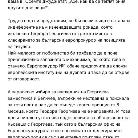
дама в „Осемте джуджета“: „Абе, как да се теглят ония
другите две овци?“.
Трудно е да си представим, че Кьовеши също е останала
индиферентна към изненадващата рокада, която
изтласква Теодора Георгиева от третото място в
класирането за български европрокурор на позицията
на титуляр.
Най-малкото от любопитство би трябвало да е поне
приблизително запозната с механизма, по който това е
станало. Европрокурор №1 обаче предпочита да сложи
европейските институции на дузпата и така да се отърве
от отговорност.
А паралелно избира за наследник на Георгиева
заместника й Беличев, въпреки че неотдавна е поискала
за този пост у нас да се въведе квотен принцип от 6
месеца, което Теодора Георгиева не е направила. И това
допълнително утежнява подозренията за обвързаност на
Кьовеши с Георгиева, тъй като в българския офис на
Европрокуратурата поне половината от делегираните
европрокурори са със значително по-голям стаж от