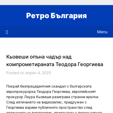
Skip
to
Ретро България
content
Menu
Кьовеши опъна чадър над
компрометираната Теодора Георгиева
Posted on април 4, 2025
Покрай безпрецедентния скандал с българската
европрокурорка Теодора Георгиева, европейският
прокурор Лаура Кьовеши разиграва странни врътки.
След изтичането на видеозапис, придружен с
Георгиева взриви публичното пространство след
изтичането на видеозапис, придружен с писмо-сигнал,