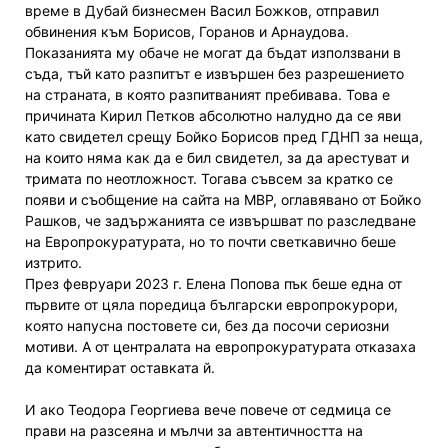
време в Дубай бизнесмен Васил Божков, отправил
обвинения към Борисов, Горанов и Арнаудова.
Показанията му обаче не могат да бъдат използвани в
съда, тъй като разпитът е извършен без разрешението
на страната, в която разпитваният пребивава. Това е
причината Кирил Петков абсолютно налудно да се яви
като свидетел срещу Бойко Борисов пред ГДНП за неща,
на които няма как да е бил свидетел, за да арестуват и
тримата по неотложност. Тогава съвсем за кратко се
появи и съобщение на сайта на МВР, оглавявано от Бойко
Рашков, че задържанията се извършват по разследване
на Европрокуратурата, но то почти светкавично беше
изтрито.
През февруари 2023 г. Елена Попова пък беше една от
първите от цяла поредица български европрокурори,
която напусна постовете си, без да посочи сериозни
мотиви. А от централата на европрокуратурата отказаха
да коментират оставката й.
И ако Теодора Георгиева вече повече от седмица се
прави на разсеяна и мълчи за автентичността на