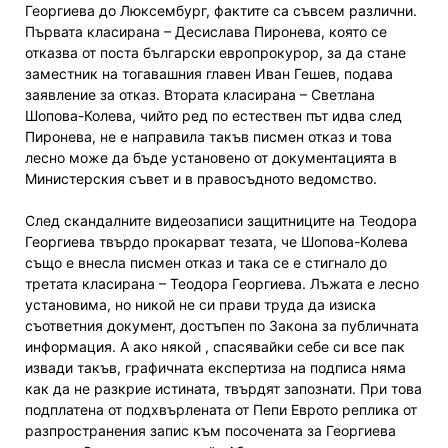
Георгиева до Люксембург, фактите са съвсем различни.
Първата класирана – Десислава Пиронева, която се
отказва от поста български европрокурор, за да стане
заместник на тогавашния главен Иван Гешев, подава
заявление за отказ. Втората класирана – Светлана
Шопова-Колева, чийто ред по естествен път идва след
Пиронева, не е направила такъв писмен отказ и това
лесно може да бъде установено от документацията в
Министерския съвет и в правосъдното ведомство.
След скандалните видеозаписи защитниците на Теодора
Георгиева твърдо прокарват тезата, че Шопова-Колева
също е внесла писмен отказ и така се е стигнало до
третата класирана – Теодора Георгиева. Лъжата е лесно
установима, но никой не си прави труда да изиска
съответния документ, достъпен по Закона за публичната
информация. А ако някой , спасявайки себе си все пак
извади такъв, графичната експертиза на подписа няма
как да не разкрие истината, твърдят запознати. При това
подплатена от подхвърлената от Пепи Еврото реплика от
разпространения запис към посочената за Георгиева