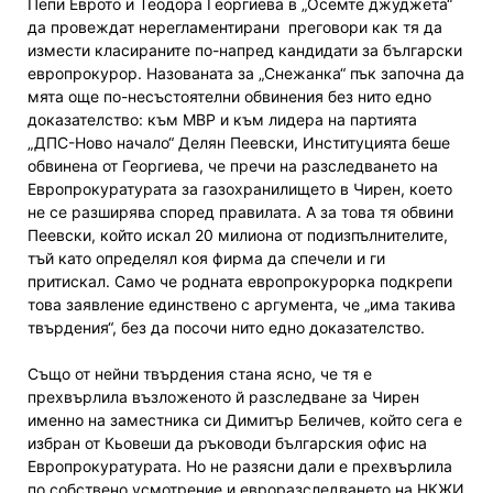
Пепи Еврото и Теодора Георгиева в „Осемте джуджета“
да провеждат нерегламентирани преговори как тя да
измести класираните по-напред кандидати за български
европрокурор. Назованата за „Снежанка“ пък започна да
мята още по-несъстоятелни обвинения без нито едно
доказателство: към МВР и към лидера на партията
„ДПС-Ново начало“ Делян Пеевски, Институцията беше
обвинена от Георгиева, че пречи на разследването на
Европрокуратурата за газохранилището в Чирен, което
не се разширява според правилата. А за това тя обвини
Пеевски, който искал 20 милиона от подизпълнителите,
тъй като определял коя фирма да спечели и ги
притискал. Само че родната европрокурорка подкрепи
това заявление единствено с аргумента, че „има такива
твърдения“, без да посочи нито едно доказателство.
Също от нейни твърдения стана ясно, че тя е
прехвърлила възложеното й разследване за Чирен
именно на заместника си Димитър Беличев, който сега е
избран от Кьовеши да ръководи българския офис на
Европрокуратурата. Но не разясни дали е прехвърлила
по собствено усмотрение и евроразследването на НКЖИ