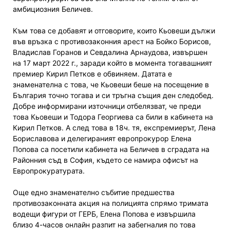
амбициозния Беличев.
Към това се добавят и отговорите, които Кьовеши дължи
във връзка с противозаконния арест на Бойко Борисов,
Владислав Горанов и Севдалина Арнаудова, извършен
на 17 март 2022 г., заради който в момента тогавашният
премиер Кирил Петков е обвиняем. Датата е
знаменателна с това, че Кьовеши беше на посещение в
България точно тогава и си тръгна същия ден следобед.
Добре информирани източници отбелязват, че преди
това Кьовеши и Тодора Георгиева са били в кабинета на
Кирил Петков. А след това в 18ч. тя, експремиерът, Лена
Бориславова и делегираният европрокурор Елена
Попова са посетили кабинета на Беличев в сградата на
Районния съд в София, където се намира офисът на
Европрокуратурата.
Още едно знаменателно събитие предшества
противозаконната акция на полицията спрямо тримата
водещи фигури от ГЕРБ, Елена Попова е извършила
близо 4-часов онлайн разпит на забегналия по това