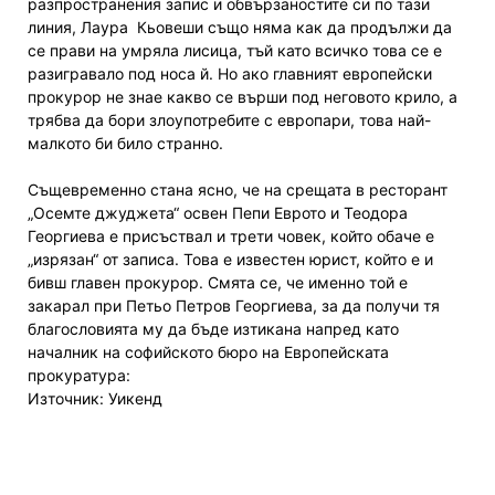
разпространения запис и обвързаностите си по тази
линия, Лаура Кьовеши също няма как да продължи да
се прави на умряла лисица, тъй като всичко това се е
разигравало под носа й. Но ако главният европейски
прокурор не знае какво се върши под неговото крило, а
трябва да бори злоупотребите с европари, това най-
малкото би било странно.
Същевременно стана ясно, че на срещата в ресторант
„Осемте джуджета“ освен Пепи Еврото и Теодора
Георгиева е присъствал и трети човек, който обаче е
„изрязан“ от записа. Това е известен юрист, който е и
бивш главен прокурор. Смята се, че именно той е
закарал при Петьо Петров Георгиева, за да получи тя
благословията му да бъде изтикана напред като
началник на софийското бюро на Европейската
прокуратура:
Източник: Уикенд