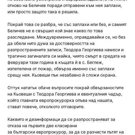
отново на Беличев поради отправени към нея заплахи,
или просто защото така е решила.
Покрай това се разбра, че със заплахи или без, и самият
Беличев не е свършил кой знае какво по това
разследване. Междувременно, оправдавайки се, но без
да обели нито дума за достоверността на
разпространените записи, Теодора Георгиева намеси и
трагично загиналата си майка, чиято смърт в средата на
февруари тази година в къщата й в с. Беглеж,
изпепелена от пожар, обвърза именно със заплахи
срещу нея. Кьовеши пък незабавно й сложи охрана.
Оттук нататък обаче въпросите покрай обвързаностите
на Кьовеши с Теодора Георгиева и евентуалния чадър,
който главната европрокурорка опъва над нашата,
стават повече, отколкото отговорите.
Каквито и дезинформаци да се разпространяват за
отказа на първите две класирани
за български европрокурор, за да се разчисти пътят на