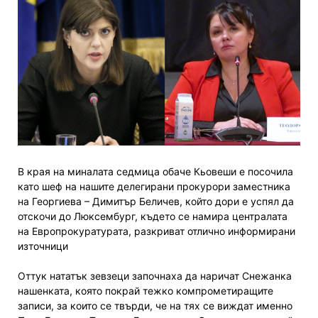
В края на миналата седмица обаче Кьовеши е посочила
като шеф на нашите делегирани прокурори заместника
на Георгиева – Димитър Беличев, който дори е успял да
отскочи до Люксембург, където се намира централата
на Европрокуратурата, разкриват отлично информирани
източници
Оттук нататък зевзеци започнаха да наричат Снежанка
нашенката, която покрай тежко компрометиращите
записи, за които се твърди, че на тях се виждат именно