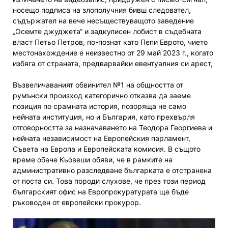
носещо подписа на злополучния бивш следовател,
съдържател на вече несъществуващото заведение
„Осемте джуджета“ и задкулисен лобист в съдебната
власт Петьо Петров, по-познат като Пепи Еврото, чието
местонахождение е неизвестно от 29 май 2023 г., когато
избяга от страната, предварвайки евентуалния си арест,
Възвеличаваният обвинител №1 на общността от
румънски произход категорично отказва да заеме
позиция по срамната история, позоряща не само
нейната институция, но и България, като прехвърля
отговорността за назначаването на Теодора Георгиева и
нейната независимост на Европейския парламент,
Съвета на Европа и Европейската комисия. В същото
време обаче Кьовеши обяви, че в рамките на
административно разследване българката е отстранена
от поста си. Това породи слухове, че през този период
българският офис на Европрокуратурата ще бъде
ръководен от европейски прокурор.