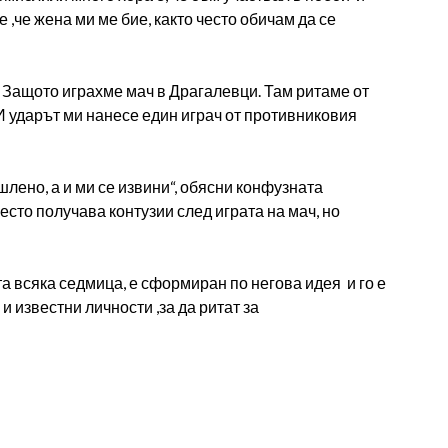
 ,че жена ми ме бие, както често обичам да се
и. Защото играхме мач в Драгалевци. Там ритаме от
. И ударът ми нанесе един играч от противниковия
шлено, а и ми се извини“, обясни конфузната
есто получава контузии след играта на мач, но
та всяка седмица, е сформиран по негова идея и го е
и известни личности ,за да ритат за