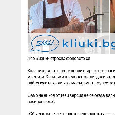
Лео Бианки стресна феновете си
Колоритният готвач се появи в мрежата с наси
мрежата. Заваляха предположения дали италиан
най-смелите клоняха към съпругата му, която
Само че никоя от тези версии не се оказа вярн
насинено око“.
„Обзалагам се, че първото нещо, което са си 