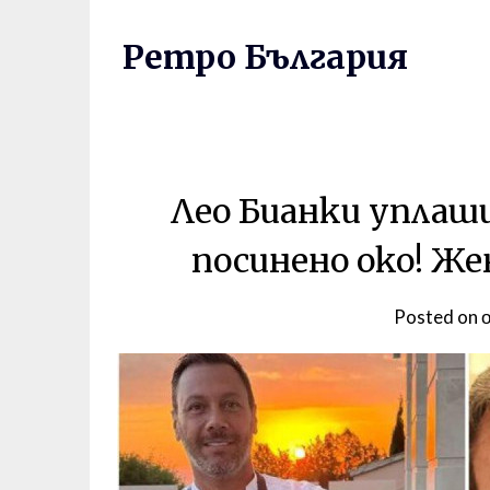
Skip
to
Ретро България
content
Лео Бианки уплаши
посинено око! Же
Posted on 