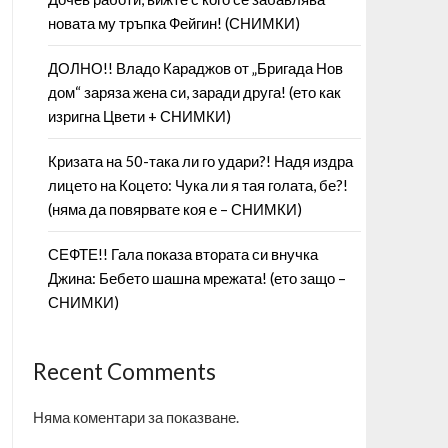
новата му тръпка Фейгин! (СНИМКИ)
ДОЛНО!! Владо Караджов от „Бригада Нов
дом“ заряза жена си, заради друга! (ето как
изригна Цвети + СНИМКИ)
Кризата на 50-така ли го удари?! Надя издра
лицето на Коцето: Чука ли я тая голата, бе?!
(няма да повярвате коя е – СНИМКИ)
СЕФТЕ!! Гала показа втората си внучка
Джина: Бебето шашна мрежата! (ето защо –
СНИМКИ)
Recent Comments
Няма коментари за показване.