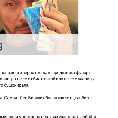
нено,почти черно око, като предизвика фурор в
ецът не се е сбил с някой или не се е ударил, а
 го бушонирала.
а. Самият Лео Бианки обясни как се е „сдобил с
помислили много хора е, че съм участвал в побой и