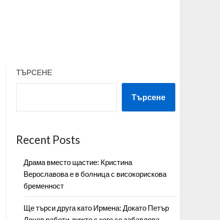
ТЪРСЕНЕ
Търсене
Recent Posts
Драма вместо щастие: Кристина
Верославова е в болница с високорискова
бременност
Ще търси друга като Ирмена: Докато Петър
Дочев работи, вижте с кого се забавлява