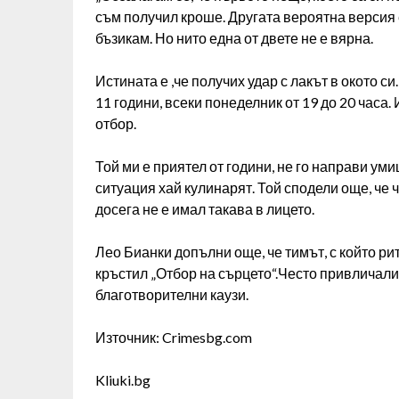
съм получил кроше. Другата вероятна версия е
бъзикам. Но нито една от двете не е вярна.
Истината е ,че получих удар с лакът в окото с
11 години, всеки понеделник от 19 до 20 часа
отбор.
Той ми е приятел от години, не го направи уми
ситуация хай кулинарят. Той сподели още, че ч
досега не е имал такава в лицето.
Лео Бианки допълни още, че тимът, с който ри
кръстил „Отбор на сърцето“.Често привличали 
благотворителни каузи.
Източник: Crimesbg.com
Kliuki.bg