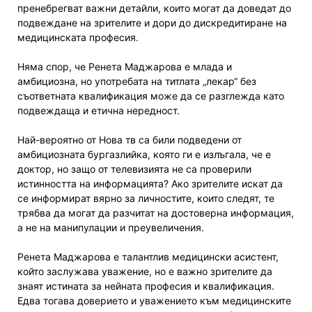
пренебрегват важни детайли, които могат да доведат до
подвеждане на зрителите и дори до дискредитиране на
медицинската професия.
Няма спор, че Ренета Маджарова е млада и
амбициозна, но употребата на титлата „лекар“ без
съответната квалификация може да се разглежда като
подвеждаща и етична нередност.
Най-вероятно от Нова тв са били подведени от
амбициозната бургазлийка, която ги е излъгала, че е
доктор, но защо от телевизията не са проверили
истинността на информацията? Ако зрителите искат да
се информират вярно за личностите, които следят, те
трябва да могат да разчитат на достоверна информация,
а не на манипулации и преувеличения.
Ренета Маджарова е талантлив медицински асистент,
който заслужава уважение, но е важно зрителите да
знаят истината за нейната професия и квалификация.
Едва тогава доверието и уважението към медицинските