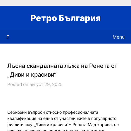
Skip
to
Ретро България
content
Menu
Лъсна скандалната лъжа на Ренета от
„Диви и красиви“
Posted on август 29, 2025
Сериозни въпроси относно професионалната
квалификация на една от участничките в популярното
риалити шоу „Диви и красиви“ – Ренета Маджарова, се
появиха в последно време в социалните мрежи.