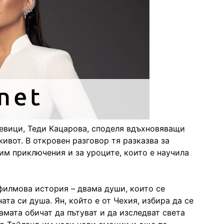
певици, Теди Кацарова, споделя вдъхновяващи
ивот. В откровен разговор тя разказва за
 им приключения и за уроците, които е научила
филмова история – двама души, които се
та си душа. Ян, който е от Чехия, избира да се
вамата обичат да пътуват и да изследват света