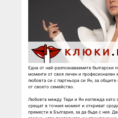
Една от най-разпознаваемите български 
моменти от своя личен и професионален ж
любовта си с партньора си Ян, за общите
от своето семейство.
Любовта между Теди и Ян изглежда като 
срещат в точния момент и откриват сродна
премести в България, за да бъде с нея. Д