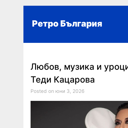
Skip
to
content
Ретро България
Любов, музика и уроци
Теди Кацарова
Posted on юни 3, 2026