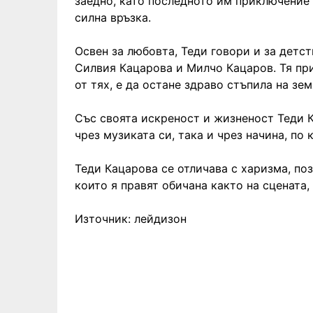
заедно, като последното им приключение
силна връзка.
Освен за любовта, Теди говори и за детс
Силвия Кацарова и Милчо Кацаров. Тя при
от тях, е да остане здраво стъпила на зе
Със своята искреност и жизненост Теди 
чрез музиката си, така и чрез начина, по 
Теди Кацарова се отличава с харизма, по
които я правят обичана както на сцената, 
Източник: лейдизон