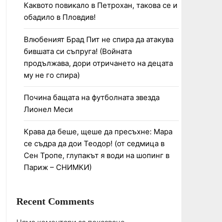
Каквото повикало в Петрохан, такова се и
обадило в Пловдив!
Влюбеният Брад Пит не спира да атакува
бившата си съпруга! (Войната
продължава, дори отричането на децата
му не го спира)
Почина бащата на футболната звезда
Лионел Меси
Крава да беше, щеше да пресъхне: Мара
се съдра да дои Теодор! (от седмица в
Сен Тропе, глупакът я води на шопинг в
Париж – СНИМКИ)
Recent Comments