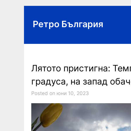
Skip
to
content
Ретро България
Лятото пристигна: Тем
градуса, на запад оба
Posted on юни 10, 2023