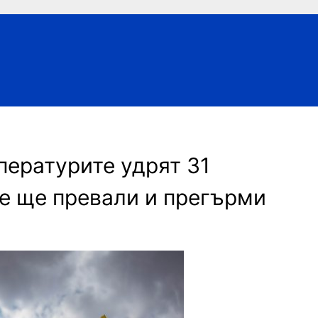
пературите удрят 31
че ще превали и прегърми