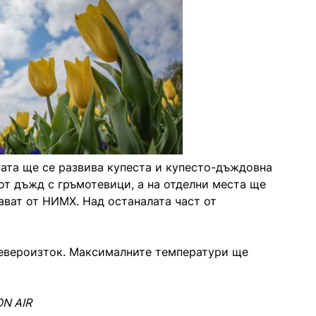
ната ще се развива купеста и купесто-дъждовна
от дъжд с гръмотевици, а на отделни места ще
ават от НИМХ. Над останалата част от
североизток. Максималните температури ще
ON AIR