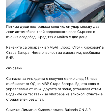
Петима души пострадаха след челен удар между два
леки автомобила край радневското село Сърнево в
късния следобед. Сред тях е майка с две деца.
Ранените са откарани в УМБАЛ „проф. Стоян Киркович“ в
Стара Загора. Няма опасност за живота им, съобщава
БНР.
свързани
Сигналът за инцидента е получен малко след 18 часа,
съобщават от ОД на МВР Стара Загора. Едната кола е
управлявана от мъж, другата от жена, уточняват оттам.
Водачите са тествани за употреба на алкохол, отчетен е
отрицателен резултат.
Снимка: Димитър Кьосемарлиев, Bulgaria ON AIR