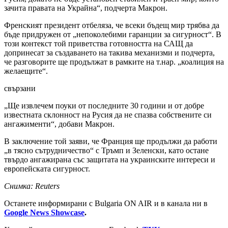
зачита правата на Украйна“, подчерта Макрон.
Френският президент отбеляза, че всеки бъдещ мир трябва да
бъде придружен от „непоколебими гаранции за сигурност“. В
този контекст той приветства готовността на САЩ да
допринесат за създаването на такива механизми и подчерта,
че разговорите ще продължат в рамките на т.нар. „коалиция на
желаещите“.
свързани
„Ще извлечем поуки от последните 30 години и от добре
известната склонност на Русия да не спазва собствените си
ангажименти“, добави Макрон.
В заключение той заяви, че Франция ще продължи да работи
„в тясно сътрудничество“ с Тръмп и Зеленски, като остане
твърдо ангажирана със защитата на украинските интереси и
европейската сигурност.
Снимка: Reuters
Останете информирани с Bulgaria ON AIR и в канала ни в
Google News Showcase
.