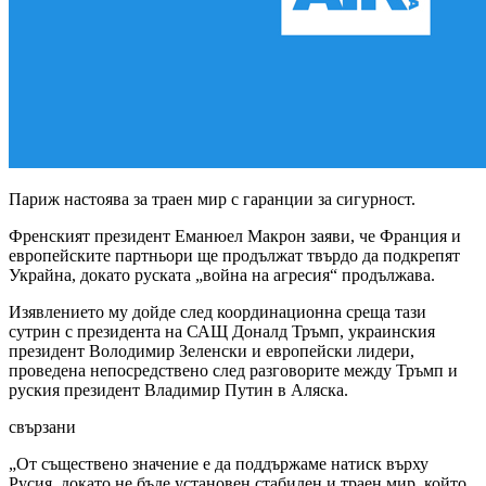
Париж настоява за траен мир с гаранции за сигурност.
Френският президент Еманюел Макрон заяви, че Франция и
европейските партньори ще продължат твърдо да подкрепят
Украйна, докато руската „война на агресия“ продължава.
Изявлението му дойде след координационна среща тази
сутрин с президента на САЩ Доналд Тръмп, украинския
президент Володимир Зеленски и европейски лидери,
проведена непосредствено след разговорите между Тръмп и
руския президент Владимир Путин в Аляска.
свързани
„От съществено значение е да поддържаме натиск върху
Русия, докато не бъде установен стабилен и траен мир, който