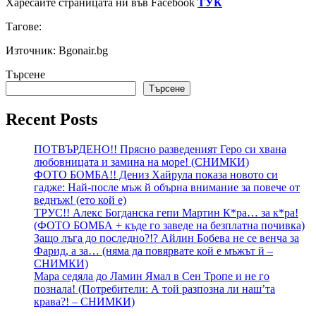
Харесайте страницата ни във Facebook
ТУК
Тагове:
Източник: Bgonair.bg
Търсене
Търсене
Recent Posts
ПОТВЪРДЕНО!! Прясно разведеният Геро си хвана
любовницата и замина на море! (СНИМКИ)
ФОТО БОМБА!! Дениз Хайрула показа новото си
гадже: Най-после мъж й обърна внимание за повече от
веднъж! (ето кой е)
ТРУС!! Алекс Богданска гепи Мартин К*ра… за к*ра!
(ФОТО БОМБА + къде го заведе на безплатна почивка)
Защо лъга до последно?!? Айлин Бобева не се венча за
Фарид, а за… (няма да повярвате кой е мъжът й –
СНИМКИ)
Мара седяла до Ламин Ямал в Сен Тропе и не го
познала! (Потребители: А той разпозна ли наш’та
крава?! – СНИМКИ)