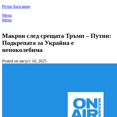
Skip
Ретро България
to
Menu
content
Menu
Макрон след срещата Тръмп – Путин:
Подкрепата за Украйна е
непоколебима
Posted on август 16, 2025