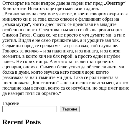
Отговорът на този въпрос даде за първи път пред
„Филтър“
Константин Игнатов още през май тази година.
„Всичко започна след мое участие, в което говорих открито за
миналото си и за това колко опасен е фалшивият образ на
„мъжа мутра“, който днес често се представя на младите –
особено в спорта. След това към мен се обърна режисьорът
Симеон Гатев. Оказа се, че не просто е чул думите ми, а ги е
усетил. Видял е не само грешките ми, а и уроците зад тях.
Седмици наред се срещахме – аз разказвах, той слушаше.
Говорех за всичко – и за паденията, и за вината, и за онези
моменти, в които хич не бях герой, а просто един изгубен
човек. Не скрих нищо. А когато за първи път прочетох
сценария, онемях. Симеон беше успял да облече личната ми
болка в думи, които звучаха като поезия дори когато
разказваха за най-тъмните ми дни. Така се роди идеята за
постановката „Константин“ – не като спектакъл за мен, а като
послание към всички, които са се изгубили, но още имат шанс
да намерят пътя си обратно.“
Търсене
Търсене
Recent Posts