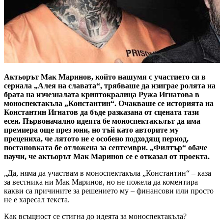
Актьорът Мак Маринов, който нашумя с участието си в
сериала „Алея на славата“, трябваше да изиграе ролята на
брата на изчезналата криптокралица Ружа Игнатова в
моноспектакъла „Константин“. Очакваше се историята на
Константин Игнатов да бъде разказана от сцената тази
есен. Първоначално идеята бе моноспектакълът да има
премиера още през юни, но тъй като авторите му
прецениха, че лятото не е особено подходящ период,
постановката бе отложена за септември. „Филтър“ обаче
научи, че актьорът Мак Маринов се е отказал от проекта.
„Да, няма да участвам в моноспектакъла „Константин“ – каза
за вестника ни Мак Маринов, но не пожела да коментира
какви са причините за решението му – финансови или просто
не е харесал текста.
Как всъщност се стигна до идеята за моноспектакъла?