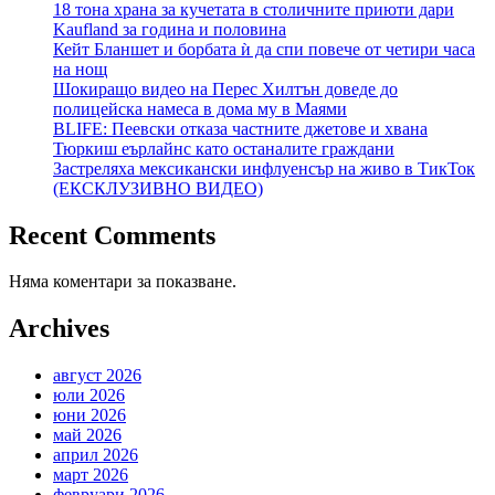
18 тона храна за кучетата в столичните приюти дари
Kaufland за година и половина
Кейт Бланшет и борбата ѝ да спи повече от четири часа
на нощ
Шокиращо видео на Перес Хилтън доведе до
полицейска намеса в дома му в Маями
BLIFE: Пеевски отказа частните джетове и хвана
Тюркиш еърлайнс като останалите граждани
Застреляха мексикански инфлуенсър на живо в ТикТок
(ЕКСКЛУЗИВНО ВИДЕО)
Recent Comments
Няма коментари за показване.
Archives
август 2026
юли 2026
юни 2026
май 2026
април 2026
март 2026
февруари 2026